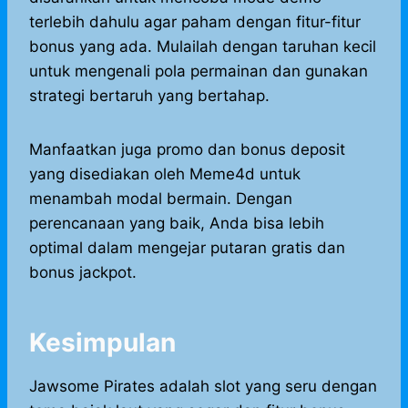
terlebih dahulu agar paham dengan fitur-fitur
bonus yang ada. Mulailah dengan taruhan kecil
untuk mengenali pola permainan dan gunakan
strategi bertaruh yang bertahap.
Manfaatkan juga promo dan bonus deposit
yang disediakan oleh Meme4d untuk
menambah modal bermain. Dengan
perencanaan yang baik, Anda bisa lebih
optimal dalam mengejar putaran gratis dan
bonus jackpot.
Kesimpulan
Jawsome Pirates adalah slot yang seru dengan