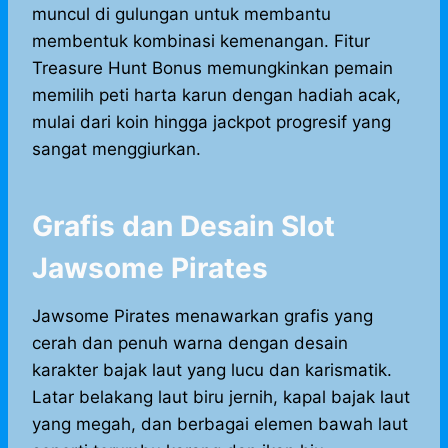
muncul di gulungan untuk membantu
membentuk kombinasi kemenangan. Fitur
Treasure Hunt Bonus memungkinkan pemain
memilih peti harta karun dengan hadiah acak,
mulai dari koin hingga jackpot progresif yang
sangat menggiurkan.
Grafis dan Desain Slot
Jawsome Pirates
Jawsome Pirates menawarkan grafis yang
cerah dan penuh warna dengan desain
karakter bajak laut yang lucu dan karismatik.
Latar belakang laut biru jernih, kapal bajak laut
yang megah, dan berbagai elemen bawah laut