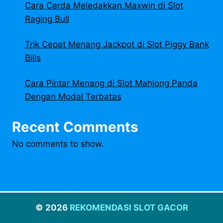
Cara Cerda Meledakkan Maxwin di Slot
Raging Bull
Trik Cepat Menang Jackpot di Slot Piggy Bank
Bills
Cara Pintar Menang di Slot Mahjong Panda
Dengan Modal Terbatas
Recent Comments
No comments to show.
© 2026
REKOMENDASI SLOT GACOR