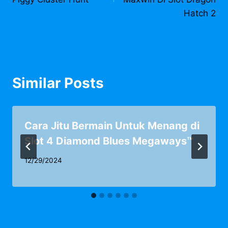
Hatch 2​
Similar Posts
Cara Jitu Bermain Untuk Menang di
Slot 4 Diamond Blues Megaways™
12/29/2024