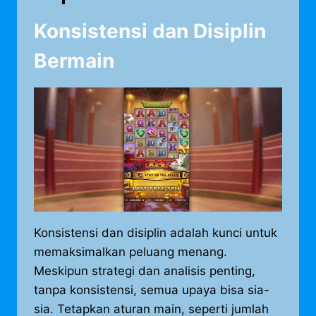
Konsistensi dan Disiplin
Bermain
Konsistensi dan disiplin adalah kunci untuk
memaksimalkan peluang menang.
Meskipun strategi dan analisis penting,
tanpa konsistensi, semua upaya bisa sia-
sia. Tetapkan aturan main, seperti jumlah