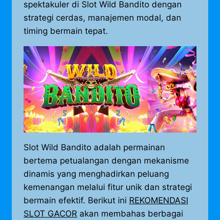
spektakuler di Slot Wild Bandito dengan
strategi cerdas, manajemen modal, dan
timing bermain tepat.
Slot Wild Bandito adalah permainan
bertema petualangan dengan mekanisme
dinamis yang menghadirkan peluang
kemenangan melalui fitur unik dan strategi
bermain efektif. Berikut ini
REKOMENDASI
SLOT GACOR
akan membahas berbagai