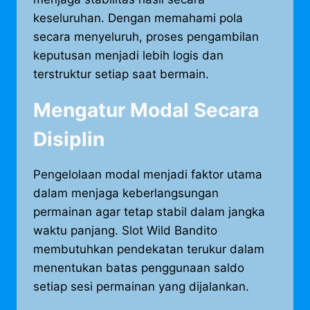
keseluruhan. Dengan memahami pola
secara menyeluruh, proses pengambilan
keputusan menjadi lebih logis dan
terstruktur setiap saat bermain.
Mengatur Modal Secara
Disiplin
Pengelolaan modal menjadi faktor utama
dalam menjaga keberlangsungan
permainan agar tetap stabil dalam jangka
waktu panjang. Slot Wild Bandito
membutuhkan pendekatan terukur dalam
menentukan batas penggunaan saldo
setiap sesi permainan yang dijalankan.