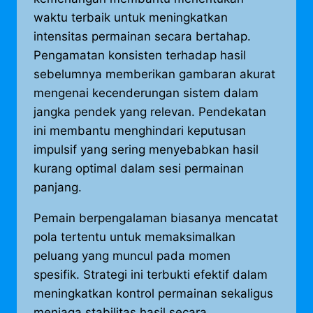
waktu terbaik untuk meningkatkan
intensitas permainan secara bertahap.
Pengamatan konsisten terhadap hasil
sebelumnya memberikan gambaran akurat
mengenai kecenderungan sistem dalam
jangka pendek yang relevan. Pendekatan
ini membantu menghindari keputusan
impulsif yang sering menyebabkan hasil
kurang optimal dalam sesi permainan
panjang.
Pemain berpengalaman biasanya mencatat
pola tertentu untuk memaksimalkan
peluang yang muncul pada momen
spesifik. Strategi ini terbukti efektif dalam
meningkatkan kontrol permainan sekaligus
menjaga stabilitas hasil secara