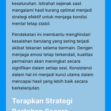
keseluruhan. Istirahat sejenak saat
mengalami hasil kurang optimal menjadi
strategi efektif untuk menjaga kondisi
mental tetap stabil.
Pendekatan ini membantu menghindari
kesalahan berulang yang sering terjadi
akibat tekanan selama bermain. Dengan
menjaga emosi tetap terkendali, kualitas
permainan akan meningkat secara
signifikan dalam setiap sesi. Konsistensi
dalam hal ini menjadi kunci utama dalam
mencapai hasil yang lebih baik secara
berkelanjutan.
Terapkan Strategi