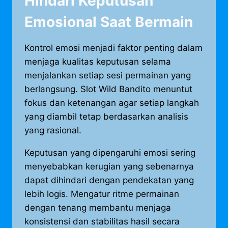
Hindari Keputusan
Emosional Saat Bermain
Kontrol emosi menjadi faktor penting dalam
menjaga kualitas keputusan selama
menjalankan setiap sesi permainan yang
berlangsung. Slot Wild Bandito menuntut
fokus dan ketenangan agar setiap langkah
yang diambil tetap berdasarkan analisis
yang rasional.
Keputusan yang dipengaruhi emosi sering
menyebabkan kerugian yang sebenarnya
dapat dihindari dengan pendekatan yang
lebih logis. Mengatur ritme permainan
dengan tenang membantu menjaga
konsistensi dan stabilitas hasil secara