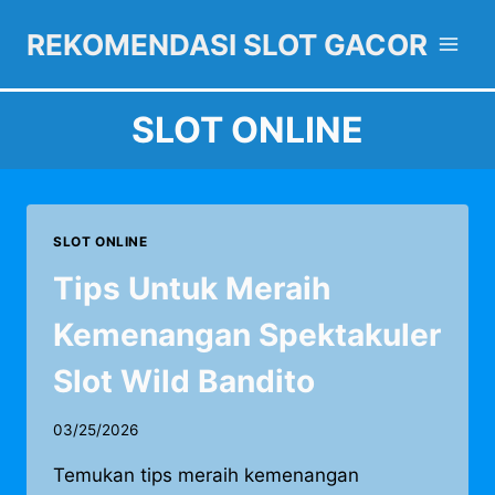
Skip
REKOMENDASI SLOT GACOR
to
content
SLOT ONLINE
SLOT ONLINE
Tips Untuk Meraih
Kemenangan Spektakuler
Slot Wild Bandito
03/25/2026
Temukan tips meraih kemenangan