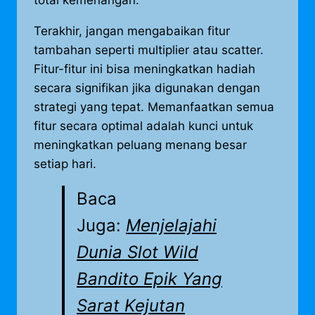
Terakhir, jangan mengabaikan fitur
tambahan seperti multiplier atau scatter.
Fitur-fitur ini bisa meningkatkan hadiah
secara signifikan jika digunakan dengan
strategi yang tepat. Memanfaatkan semua
fitur secara optimal adalah kunci untuk
meningkatkan peluang menang besar
setiap hari.
Baca
Juga:
Menjelajahi
Dunia Slot Wild
Bandito Epik Yang
Sarat Kejutan