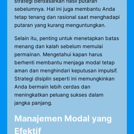
strategi berdasarkan hasil putaran
sebelumnya. Hal ini juga membantu Anda
tetap tenang dan rasional saat menghadapi
putaran yang kurang menguntungkan.
Selain itu, penting untuk menetapkan batas
menang dan kalah sebelum memulai
permainan. Mengetahui kapan harus
berhenti membantu menjaga modal tetap
aman dan menghindari keputusan impulsif.
Strategi disiplin seperti ini memungkinkan
Anda bermain lebih cerdas dan
meningkatkan peluang sukses dalam
jangka panjang.
Manajemen Modal yang
Efektif