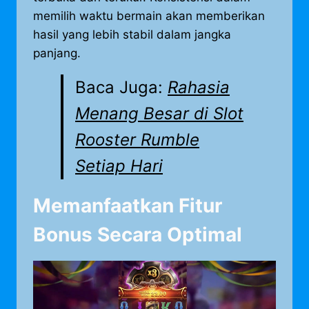
memilih waktu bermain akan memberikan
hasil yang lebih stabil dalam jangka
panjang.
Baca Juga:
Rahasia
Menang Besar di Slot
Rooster Rumble
Setiap Hari
Memanfaatkan Fitur
Bonus Secara Optimal