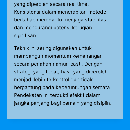
yang diperoleh secara real time.
Konsistensi dalam menerapkan metode
bertahap membantu menjaga stabilitas
dan mengurangi potensi kerugian
signifikan.
Teknik ini sering digunakan untuk
membangun momentum kemenangan
secara perlahan namun pasti. Dengan
strategi yang tepat, hasil yang diperoleh
menjadi lebih terkontrol dan tidak
bergantung pada keberuntungan semata.
Pendekatan ini terbukti efektif dalam
jangka panjang bagi pemain yang disiplin.