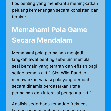
tips penting yang membantu meningkatkan
peluang kemenangan secara konsisten dan
terukur.
Memahami Pola Game
Secara Mendalam
Memahami pola permainan menjadi
langkah awal penting sebelum memulai
sesi bermain yang terarah dan efisien bagi
setiap pemain aktif. Slot Wild Bandito
menawarkan variasi pola yang berubah
secara dinamis berdasarkan ritme
permainan dan interaksi pengguna aktif.
Analisis sederhana terhadap frekuensi
kemenangan membantu menentukan