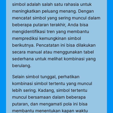
simbol adalah salah satu rahasia untuk
meningkatkan peluang menang. Dengan
mencatat simbol yang sering muncul dalam
beberapa putaran terakhir, Anda bisa
mengidentifikasi tren yang membantu
memprediksi kemungkinan simbol
berikutnya. Pencatatan ini bisa dilakukan
secara manual atau menggunakan tabel
sederhana untuk melihat kombinasi yang
berulang.
Selain simbol tunggal, perhatikan
kombinasi simbol tertentu yang muncul
lebih sering. Kadang, simbol tertentu
muncul bersamaan dalam beberapa
putaran, dan mengamati pola ini bisa
membantu menentukan kapan waktu