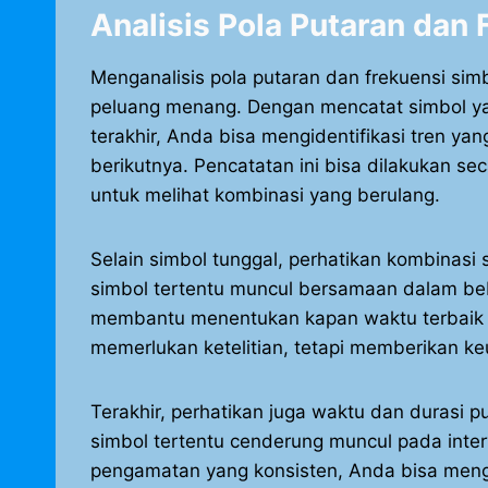
Analisis Pola Putaran dan
Menganalisis pola putaran dan frekuensi sim
peluang menang. Dengan mencatat simbol ya
terakhir, Anda bisa mengidentifikasi tren 
berikutnya. Pencatatan ini bisa dilakukan 
untuk melihat kombinasi yang berulang.
Selain simbol tunggal, perhatikan kombinasi 
simbol tertentu muncul bersamaan dalam beb
membantu menentukan kapan waktu terbaik un
memerlukan ketelitian, tetapi memberikan keu
Terakhir, perhatikan juga waktu dan duras
simbol tertentu cenderung muncul pada inter
pengamatan yang konsisten, Anda bisa mengo