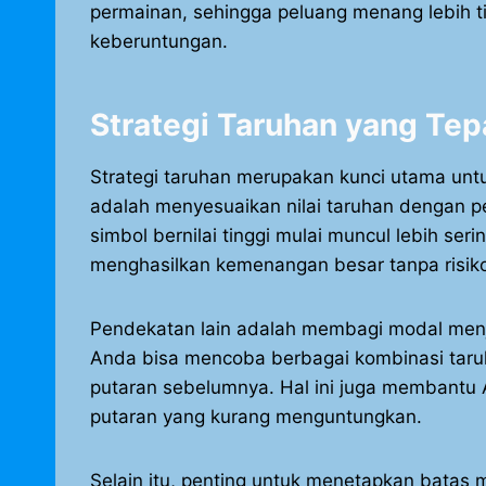
permainan, sehingga peluang menang lebih 
keberuntungan.
Strategi Taruhan yang Tep
Strategi taruhan merupakan kunci utama untu
adalah menyesuaikan nilai taruhan dengan p
simbol bernilai tinggi mulai muncul lebih se
menghasilkan kemenangan besar tanpa risiko
Pendekatan lain adalah membagi modal menja
Anda bisa mencoba berbagai kombinasi taru
putaran sebelumnya. Hal ini juga membantu 
putaran yang kurang menguntungkan.
Selain itu, penting untuk menetapkan batas