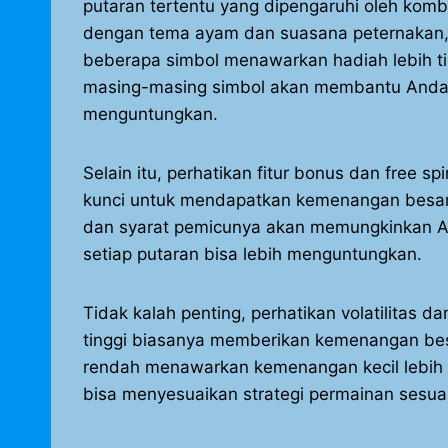
putaran tertentu yang dipengaruhi oleh kombi
dengan tema ayam dan suasana peternakan, m
beberapa simbol menawarkan hadiah lebih tin
masing-masing simbol akan membantu Anda 
menguntungkan.
Selain itu, perhatikan fitur bonus dan free spin
kunci untuk mendapatkan kemenangan besar
dan syarat pemicunya akan memungkinkan A
setiap putaran bisa lebih menguntungkan.
Tidak kalah penting, perhatikan volatilitas da
tinggi biasanya memberikan kemenangan besar,
rendah menawarkan kemenangan kecil lebih s
bisa menyesuaikan strategi permainan sesuai