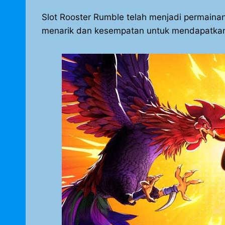
h
a
e
e
k
i
h
a
c
s
l
y
n
a
Slot Rooster Rumble telah menjadi permainan
t
e
s
e
p
e
r
menarik dan kesempatan untuk mendapatka
s
b
e
g
e
e
A
o
n
r
p
o
g
a
p
k
e
m
r