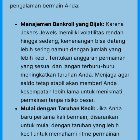
pengalaman bermain Anda:
Manajemen Bankroll yang Bijak:
Karena
Joker’s Jewels memiliki volatilitas rendah
hingga sedang, kemenangan bisa datang
lebih sering namun dengan jumlah yang
lebih kecil. Tentukan anggaran permainan
yang sesuai dan jangan terburu-buru
meningkatkan taruhan Anda. Menjaga agar
saldo tetap stabil akan memberi Anda
kesempatan lebih lama untuk menikmati
permainan tanpa risiko besar.
Mulai dengan Taruhan Kecil:
Jika Anda
baru pertama kali bermain, disarankan
untuk mulai dengan taruhan yang lebih
kecil untuk memahami ritme permainan