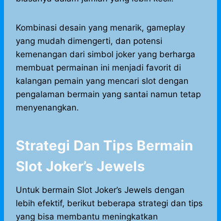
Kombinasi desain yang menarik, gameplay
yang mudah dimengerti, dan potensi
kemenangan dari simbol joker yang berharga
membuat permainan ini menjadi favorit di
kalangan pemain yang mencari slot dengan
pengalaman bermain yang santai namun tetap
menyenangkan.
Strategi Dan Tips Bermain
Slot Joker’s Jewels
Untuk bermain Slot Joker’s Jewels dengan
lebih efektif, berikut beberapa strategi dan tips
yang bisa membantu meningkatkan