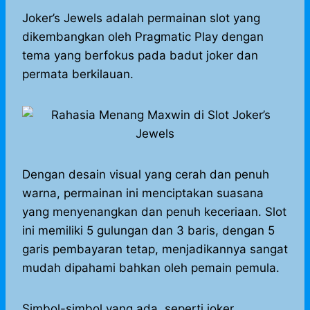
h
a
e
e
k
i
h
a
c
s
l
y
n
a
Joker’s Jewels adalah permainan slot yang
t
e
s
e
p
e
r
dikembangkan oleh Pragmatic Play dengan
s
b
e
g
e
e
tema yang berfokus pada badut joker dan
A
o
n
r
permata berkilauan.
p
o
g
a
p
k
e
m
r
Dengan desain visual yang cerah dan penuh
warna, permainan ini menciptakan suasana
yang menyenangkan dan penuh keceriaan. Slot
ini memiliki 5 gulungan dan 3 baris, dengan 5
garis pembayaran tetap, menjadikannya sangat
mudah dipahami bahkan oleh pemain pemula.
Simbol-simbol yang ada, seperti joker,