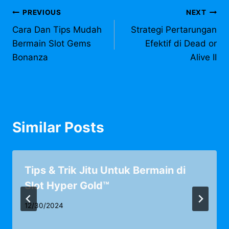
Post
PREVIOUS
NEXT
Cara Dan Tips Mudah
Strategi Pertarungan
navigation
Bermain Slot Gems
Efektif di Dead or
Bonanza
Alive II
Similar Posts
Tips & Trik Jitu Untuk Bermain di
Slot Hyper Gold™
12/30/2024