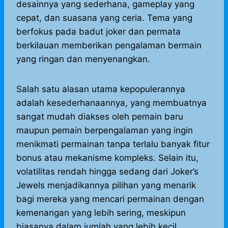
desainnya yang sederhana, gameplay yang
cepat, dan suasana yang ceria. Tema yang
berfokus pada badut joker dan permata
berkilauan memberikan pengalaman bermain
yang ringan dan menyenangkan.
Salah satu alasan utama kepopulerannya
adalah kesederhanaannya, yang membuatnya
sangat mudah diakses oleh pemain baru
maupun pemain berpengalaman yang ingin
menikmati permainan tanpa terlalu banyak fitur
bonus atau mekanisme kompleks. Selain itu,
volatilitas rendah hingga sedang dari Joker’s
Jewels menjadikannya pilihan yang menarik
bagi mereka yang mencari permainan dengan
kemenangan yang lebih sering, meskipun
biasanya dalam jumlah yang lebih kecil.