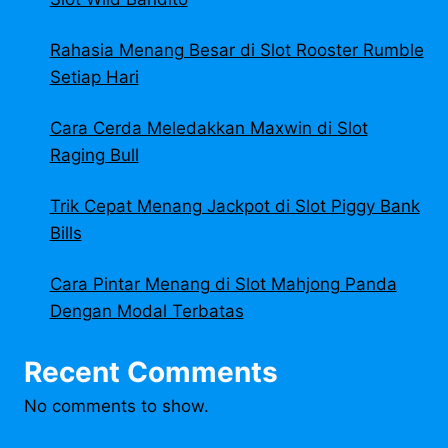
Rahasia Menang Besar di Slot Rooster Rumble
Setiap Hari
Cara Cerda Meledakkan Maxwin di Slot
Raging Bull
Trik Cepat Menang Jackpot di Slot Piggy Bank
Bills
Cara Pintar Menang di Slot Mahjong Panda
Dengan Modal Terbatas
Recent Comments
No comments to show.