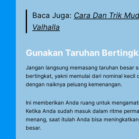
Baca Juga:
Cara Dan Trik Mud
Valhalla
Gunakan Taruhan Bertingk
Jangan langsung memasang taruhan besar se
bertingkat, yakni memulai dari nominal keci
dengan naiknya peluang kemenangan.
Ini memberikan Anda ruang untuk mengamati
Ketika Anda sudah masuk dalam ritme perma
menang, saat itulah Anda bisa meningkatkan
besar.