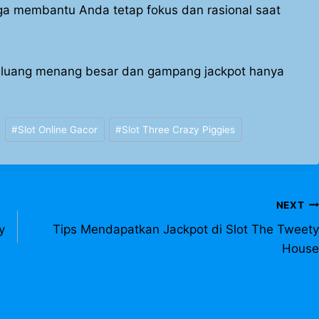
uga membantu Anda tetap fokus dan rasional saat
peluang menang besar dan gampang jackpot hanya
#
Slot Online Gacor
#
Slot Three Crazy Piggies
NEXT
y
Tips Mendapatkan Jackpot di Slot The Tweety
House