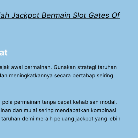
ah Jackpot Bermain Slot Gates Of
at
jak awal permainan. Gunakan strategi taruhan
l dan meningkatkannya secara bertahap seiring
 pola permainan tanpa cepat kehabisan modal.
inan dan mulai sering mendapatkan kombinasi
 taruhan demi meraih peluang jackpot yang lebih