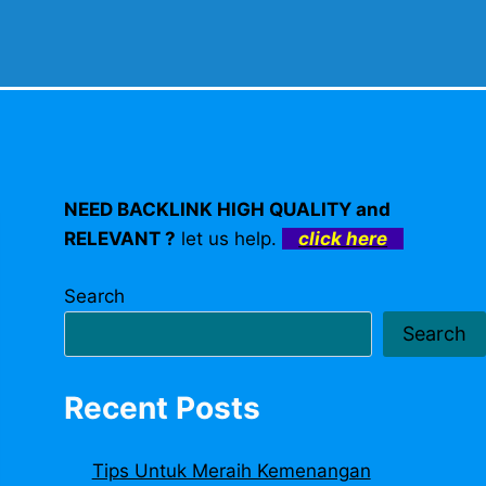
NEED BACKLINK HIGH QUALITY and
RELEVANT ?
let us help.
click here
Search
Search
Recent Posts
Tips Untuk Meraih Kemenangan