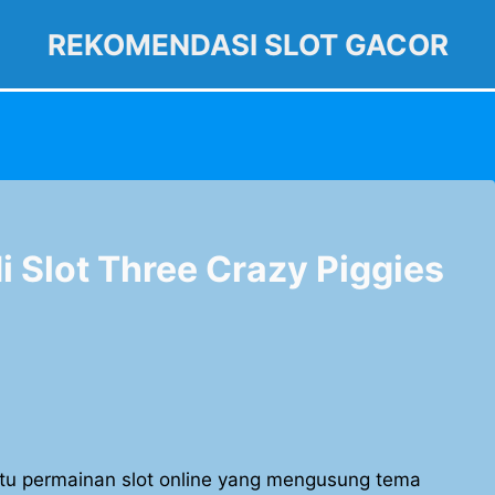
REKOMENDASI SLOT GACOR
i Slot Three Crazy Piggies
atu permainan slot online yang mengusung tema