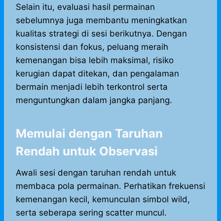
Selain itu, evaluasi hasil permainan
sebelumnya juga membantu meningkatkan
kualitas strategi di sesi berikutnya. Dengan
konsistensi dan fokus, peluang meraih
kemenangan bisa lebih maksimal, risiko
kerugian dapat ditekan, dan pengalaman
bermain menjadi lebih terkontrol serta
menguntungkan dalam jangka panjang.
Memulai dengan Taruhan
Rendah untuk Observasi
Awali sesi dengan taruhan rendah untuk
membaca pola permainan. Perhatikan frekuensi
kemenangan kecil, kemunculan simbol wild,
serta seberapa sering scatter muncul.