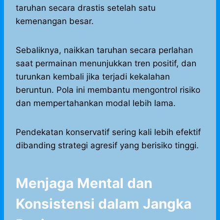
taruhan secara drastis setelah satu
kemenangan besar.
Sebaliknya, naikkan taruhan secara perlahan
saat permainan menunjukkan tren positif, dan
turunkan kembali jika terjadi kekalahan
beruntun. Pola ini membantu mengontrol risiko
dan mempertahankan modal lebih lama.
Pendekatan konservatif sering kali lebih efektif
dibanding strategi agresif yang berisiko tinggi.
Menjaga Mental dan
Konsistensi dalam Jangka