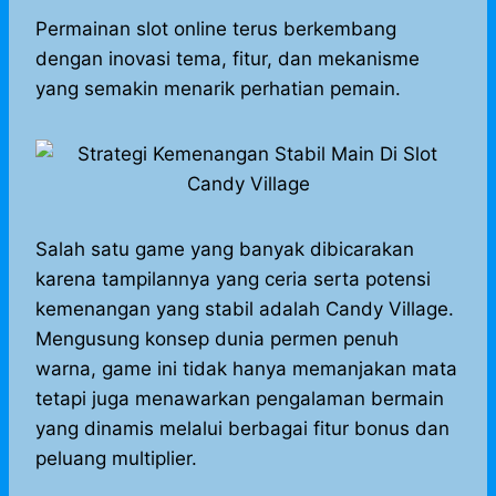
h
a
e
e
k
i
h
a
c
s
l
y
n
a
Permainan slot online terus berkembang
t
e
s
e
p
e
r
dengan inovasi tema, fitur, dan mekanisme
s
b
e
g
e
e
yang semakin menarik perhatian pemain.
A
o
n
r
p
o
g
a
p
k
e
m
r
Salah satu game yang banyak dibicarakan
karena tampilannya yang ceria serta potensi
kemenangan yang stabil adalah
Candy Village
.
Mengusung konsep dunia permen penuh
warna, game ini tidak hanya memanjakan mata
tetapi juga menawarkan pengalaman bermain
yang dinamis melalui berbagai fitur bonus dan
peluang multiplier.