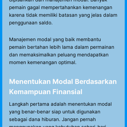
pemain gagal mempertahankan kemenangan
karena tidak memiliki batasan yang jelas dalam
penggunaan saldo.
Manajemen modal yang baik membantu
pemain bertahan lebih lama dalam permainan
dan memaksimalkan peluang mendapatkan
momen kemenangan optimal.
Menentukan Modal Berdasarkan
Kemampuan Finansial
Langkah pertama adalah menentukan modal
yang benar-benar siap untuk digunakan
sebagai dana hiburan. Jangan pernah