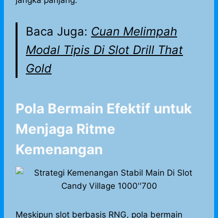
jangka panjang.
Baca Juga:
Cuan Melimpah
Modal Tipis Di Slot Drill That
Gold
Pola Bermain Efektif untuk
Menjaga Ritme
Kemenangan
Meskipun slot berbasis RNG, pola bermain