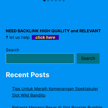
NEED BACKLINK HIGH QUALITY and RELEVANT
?
let us help.
click here
Search
Search
Recent Posts
Tips Untuk Meraih Kemenangan Spektakuler
Slot Wild Bandito
Rahasia Menang Besar di Slot Rooster Rumble