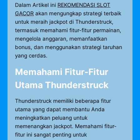
Dalam Artikel ini
REKOMENDASI SLOT
GACOR
akan mengungkap strategi terbaik
untuk meraih jackpot di Thunderstruck,
termasuk memahami fitur-fitur permainan,
mengelola anggaran, memanfaatkan
bonus, dan menggunakan strategi taruhan
yang cerdas.
Memahami Fitur-Fitur
Utama Thunderstruck
Thunderstruck memiliki beberapa fitur
utama yang dapat membantu Anda
meningkatkan peluang untuk
memenangkan jackpot. Memahami fitur-
fitur ini sangat penting untuk