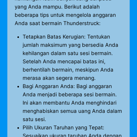
yang Anda mampu. Berikut adalah
beberapa tips untuk mengelola anggaran
Anda saat bermain Thunderstruck:
Tetapkan Batas Kerugian: Tentukan
jumlah maksimum yang bersedia Anda
kehilangan dalam satu sesi bermain.
Setelah Anda mencapai batas ini,
berhentilah bermain, meskipun Anda
merasa akan segera menang.
Bagi Anggaran Anda: Bagi anggaran
Anda menjadi beberapa sesi bermain.
Ini akan membantu Anda menghindari
menghabiskan semua uang Anda dalam
satu sesi.
Pilih Ukuran Taruhan yang Tepat:
Sesuaikan ukuran taruhan Anda dengan