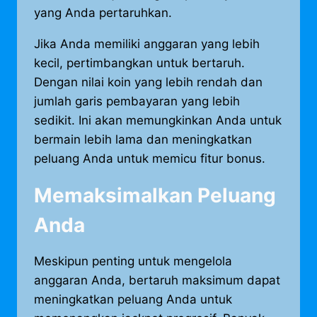
yang Anda pertaruhkan.
Jika Anda memiliki anggaran yang lebih
kecil, pertimbangkan untuk bertaruh.
Dengan nilai koin yang lebih rendah dan
jumlah garis pembayaran yang lebih
sedikit. Ini akan memungkinkan Anda untuk
bermain lebih lama dan meningkatkan
peluang Anda untuk memicu fitur bonus.
Memaksimalkan Peluang
Anda
Meskipun penting untuk mengelola
anggaran Anda, bertaruh maksimum dapat
meningkatkan peluang Anda untuk