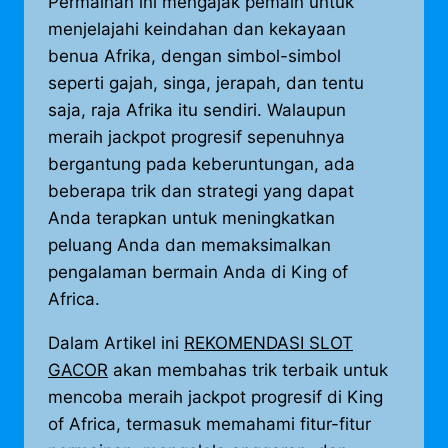
Permainan ini mengajak pemain untuk
menjelajahi keindahan dan kekayaan
benua Afrika, dengan simbol-simbol
seperti gajah, singa, jerapah, dan tentu
saja, raja Afrika itu sendiri. Walaupun
meraih jackpot progresif sepenuhnya
bergantung pada keberuntungan, ada
beberapa trik dan strategi yang dapat
Anda terapkan untuk meningkatkan
peluang Anda dan memaksimalkan
pengalaman bermain Anda di King of
Africa.
Dalam Artikel ini
REKOMENDASI SLOT
GACOR
akan membahas trik terbaik untuk
mencoba meraih jackpot progresif di King
of Africa, termasuk memahami fitur-fitur