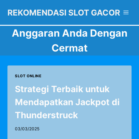
Skip
REKOMENDASI SLOT GACOR
to
content
Anggaran Anda Dengan
Cermat
SLOT ONLINE
Strategi Terbaik untuk
Mendapatkan Jackpot di
Thunderstruck
03/03/2025