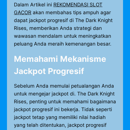
Dalam Artikel ini
REKOMENDASI SLOT
GACOR
akan membahas tips ampuh agar
dapat jackpot progresif di The Dark Knight
Rises, memberikan Anda strategi dan
wawasan mendalam untuk meningkatkan
peluang Anda meraih kemenangan besar.
Memahami Mekanisme
Jackpot Progresif
Sebelum Anda memulai petualangan Anda
untuk mengejar jackpot di. The Dark Knight
Rises, penting untuk memahami bagaimana
jackpot progresif ini bekerja. Tidak seperti
jackpot tetap yang memiliki nilai hadiah
yang telah ditentukan, jackpot progresif