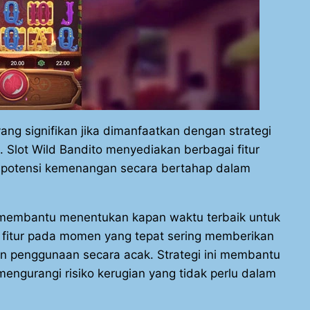
ng signifikan jika dimanfaatkan dengan strategi
. Slot Wild Bandito menyediakan berbagai fitur
 potensi kemenangan secara bertahap dalam
r membantu menentukan kapan waktu terbaik untuk
 fitur pada momen yang tepat sering memberikan
n penggunaan secara acak. Strategi ini membantu
mengurangi risiko kerugian yang tidak perlu dalam