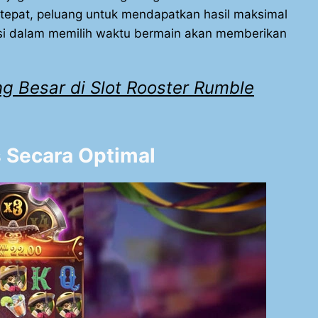
tepat, peluang untuk mendapatkan hasil maksimal
ensi dalam memilih waktu bermain akan memberikan
g Besar di Slot Rooster Rumble
 Secara Optimal