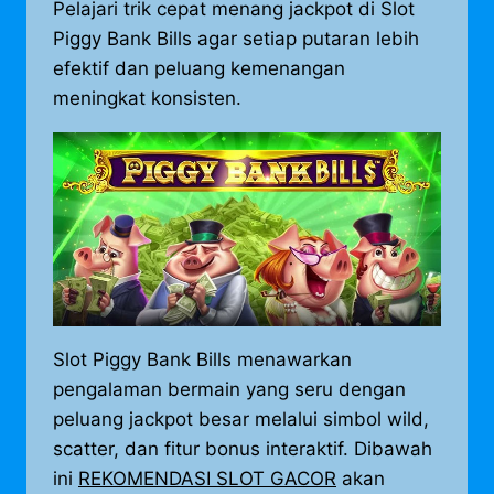
Pelajari trik cepat menang jackpot di Slot
Piggy Bank Bills agar setiap putaran lebih
efektif dan peluang kemenangan
meningkat konsisten.
Slot Piggy Bank Bills menawarkan
pengalaman bermain yang seru dengan
peluang jackpot besar melalui simbol wild,
scatter, dan fitur bonus interaktif. Dibawah
ini
REKOMENDASI SLOT GACOR
akan