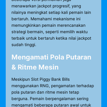
menawarkan jackpot progresif, yang
nilainya meningkat setiap kali pemain lain
bertaruh. Memahami mekanisme ini
memungkinkan pemain merencanakan
strategi bermain, seperti memilih waktu
terbaik untuk bertaruh ketika nilai jackpot
sudah tinggi.
Mengamati Pola Putaran
& Ritme Mesin
Meskipun Slot Piggy Bank Bills
menggunakan RNG, pengamatan terhadap
pola putaran dan ritme mesin tetap
berguna. Pemain berpengalaman sering
mengamati beberapa putaran awal untuk