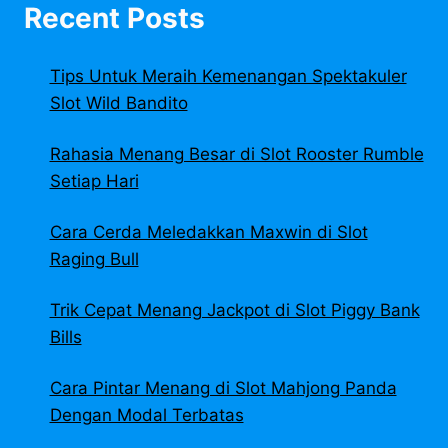
Recent Posts
Tips Untuk Meraih Kemenangan Spektakuler
Slot Wild Bandito
Rahasia Menang Besar di Slot Rooster Rumble
Setiap Hari
Cara Cerda Meledakkan Maxwin di Slot
Raging Bull
Trik Cepat Menang Jackpot di Slot Piggy Bank
Bills
Cara Pintar Menang di Slot Mahjong Panda
Dengan Modal Terbatas