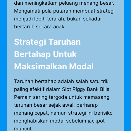
dan meningkatkan peluang menang besar.
Mengamati pola putaran membuat strategi
menjadi lebih terarah, bukan sekadar
bertaruh secara acak.
Strategi Taruhan
Bertahap Untuk
Maksimalkan Modal
Taruhan bertahap adalah salah satu trik
paling efektif dalam Slot Piggy Bank Bills.
Pemain sering tergoda untuk memasang
taruhan besar sejak awal, berharap
menang cepat, namun strategi ini berisiko
menghabiskan modal sebelum jackpot
muncul.