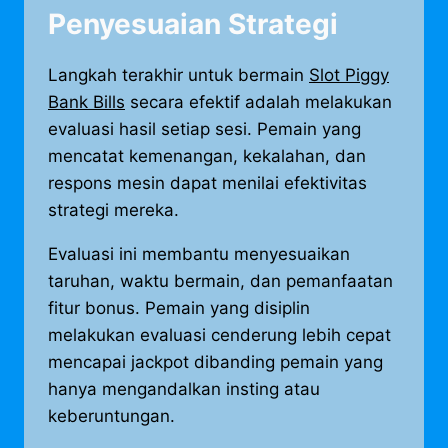
Penyesuaian Strategi
Langkah terakhir untuk bermain
Slot Piggy
Bank Bills
secara efektif adalah melakukan
evaluasi hasil setiap sesi. Pemain yang
mencatat kemenangan, kekalahan, dan
respons mesin dapat menilai efektivitas
strategi mereka.
Evaluasi ini membantu menyesuaikan
taruhan, waktu bermain, dan pemanfaatan
fitur bonus. Pemain yang disiplin
melakukan evaluasi cenderung lebih cepat
mencapai jackpot dibanding pemain yang
hanya mengandalkan insting atau
keberuntungan.