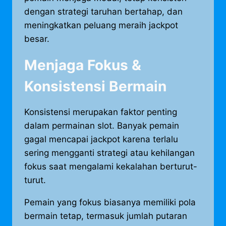
dengan strategi taruhan bertahap, dan
meningkatkan peluang meraih jackpot
besar.
Menjaga Fokus &
Konsistensi Bermain
Konsistensi merupakan faktor penting
dalam permainan slot. Banyak pemain
gagal mencapai jackpot karena terlalu
sering mengganti strategi atau kehilangan
fokus saat mengalami kekalahan berturut-
turut.
Pemain yang fokus biasanya memiliki pola
bermain tetap, termasuk jumlah putaran