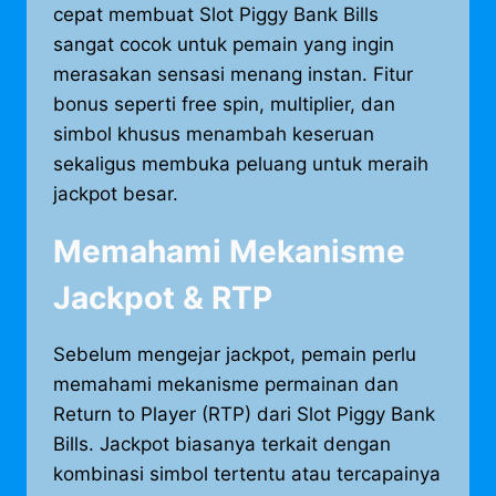
cepat membuat Slot Piggy Bank Bills
sangat cocok untuk pemain yang ingin
merasakan sensasi menang instan. Fitur
bonus seperti free spin, multiplier, dan
simbol khusus menambah keseruan
sekaligus membuka peluang untuk meraih
jackpot besar.
Memahami Mekanisme
Jackpot & RTP
Sebelum mengejar jackpot, pemain perlu
memahami mekanisme permainan dan
Return to Player (RTP) dari Slot Piggy Bank
Bills. Jackpot biasanya terkait dengan
kombinasi simbol tertentu atau tercapainya