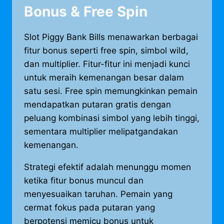
Bonus & Free Spin
Slot Piggy Bank Bills menawarkan berbagai
fitur bonus seperti free spin, simbol wild,
dan multiplier. Fitur-fitur ini menjadi kunci
untuk meraih kemenangan besar dalam
satu sesi. Free spin memungkinkan pemain
mendapatkan putaran gratis dengan
peluang kombinasi simbol yang lebih tinggi,
sementara multiplier melipatgandakan
kemenangan.
Strategi efektif adalah menunggu momen
ketika fitur bonus muncul dan
menyesuaikan taruhan. Pemain yang
cermat fokus pada putaran yang
berpotensi memicu bonus untuk