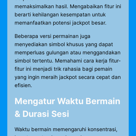
memaksimalkan hasil. Mengabaikan fitur ini
berarti kehilangan kesempatan untuk
memanfaatkan potensi jackpot besar.
Beberapa versi permainan juga
menyediakan simbol khusus yang dapat
memperluas gulungan atau menggandakan
simbol tertentu. Memahami cara kerja fitur-
fitur ini menjadi trik rahasia bagi pemain
yang ingin meraih jackpot secara cepat dan
efisien.
Mengatur Waktu Bermain
& Durasi Sesi
Waktu bermain memengaruhi konsentrasi,