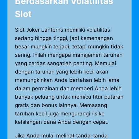
Berdasarkan Volatilitas
Slot
Slot Joker Lanterns memiliki volatilitas
sedang hingga tinggi, jadi kemenangan
besar mungkin terjadi, tetapi mungkin tidak
sering. Inilah mengapa manajemen taruhan
yang cerdas sangatlah penting. Memulai
dengan taruhan yang lebih kecil akan
memungkinkan Anda bertahan lebih lama
dalam permainan dan memberi Anda lebih
banyak peluang untuk memicu fitur putaran
gratis dan bonus lainnya. Memasang
taruhan kecil juga mengurangi risiko
kehilangan dana Anda dengan cepat.
Jika Anda mulai melihat tanda-tanda