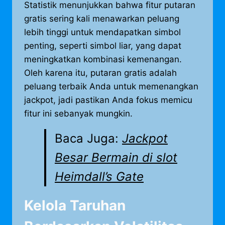
Statistik menunjukkan bahwa fitur putaran
gratis sering kali menawarkan peluang
lebih tinggi untuk mendapatkan simbol
penting, seperti simbol liar, yang dapat
meningkatkan kombinasi kemenangan.
Oleh karena itu, putaran gratis adalah
peluang terbaik Anda untuk memenangkan
jackpot, jadi pastikan Anda fokus memicu
fitur ini sebanyak mungkin.
Baca Juga:
Jackpot
Besar Bermain di slot
Heimdall’s Gate
Kelola Taruhan