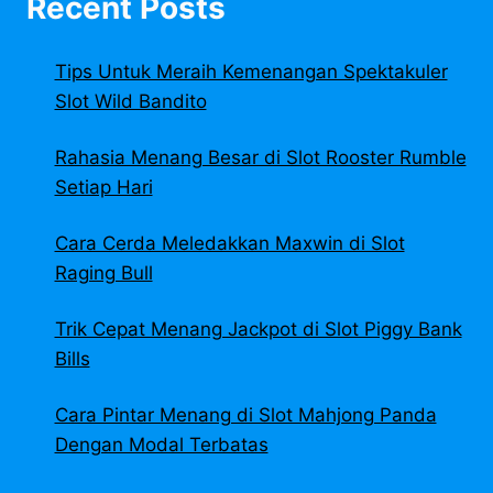
Recent Posts
Tips Untuk Meraih Kemenangan Spektakuler
Slot Wild Bandito
Rahasia Menang Besar di Slot Rooster Rumble
Setiap Hari
Cara Cerda Meledakkan Maxwin di Slot
Raging Bull
Trik Cepat Menang Jackpot di Slot Piggy Bank
Bills
Cara Pintar Menang di Slot Mahjong Panda
Dengan Modal Terbatas