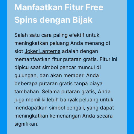
Manfaatkan Fitur Free
Spins dengan Bijak
Salah satu cara paling efektif untuk
meningkatkan peluang Anda menang di
slot
Joker Lanterns
adalah dengan
memanfaatkan fitur putaran gratis. Fitur ini
dipicu saat simbol pencar muncul di
gulungan, dan akan memberi Anda
beberapa putaran gratis tanpa biaya
tambahan. Selama putaran gratis, Anda
juga memiliki lebih banyak peluang untuk
mendapatkan simbol pengali, yang dapat
meningkatkan kemenangan Anda secara
signifikan.