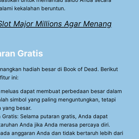
 pastikan untuk memantau saldo Anda secara
alami kekalahan beruntun.
lot Major Millions Agar Menang
ran Gratis
enangkan hadiah besar di Book of Dead. Berikut
tur ini:
g meluas dapat membuat perbedaan besar dalam
ah simbol yang paling menguntungkan, tetapi
 yang besar.
 Gratis: Selama putaran gratis, Anda dapat
ruhan Anda jika Anda merasa percaya diri.
ada anggaran Anda dan tidak bertaruh lebih dari