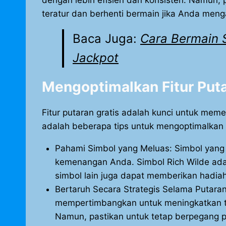
dengan lebih efisien dan konsisten. Namun,
teratur dan berhenti bermain jika Anda meng
Baca Juga:
Cara Bermain S
Jackpot
Mengoptimalkan Fitur Puta
Fitur putaran gratis adalah kunci untuk mem
adalah beberapa tips untuk mengoptimalkan fi
Pahami Simbol yang Meluas: Simbol yan
kemenangan Anda. Simbol Rich Wilde adal
simbol lain juga dapat memberikan hadiah
Bertaruh Secara Strategis Selama Putaran
mempertimbangkan untuk meningkatkan ta
Namun, pastikan untuk tetap berpegang p