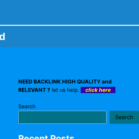
d
NEED BACKLINK HIGH QUALITY and
RELEVANT ?
let us help.
click here
Search
Search
Recent Posts