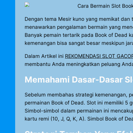
Dengan tema Mesir kuno yang memikat dan to
menawarkan pengalaman bermain yang mend
Banyak pemain tertarik pada Book of Dead kar
kemenangan bisa sangat besar meskipun jara
Dalam Artikel ini
REKOMENDASI SLOT GACO
membantu Anda meningkatkan peluang Anda 
Memahami Dasar-Dasar Sl
Sebelum membahas strategi kemenangan, p
permainan Book of Dead. Slot ini memiliki 5 
Simbol-simbol dalam permainan ini mencakup
kartu remi (10, J, Q, K, A). Simbol Book of D