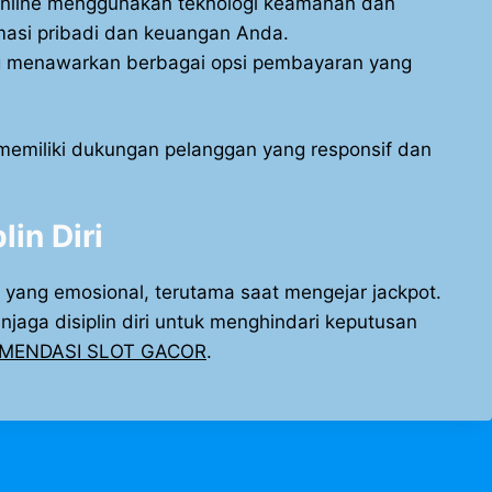
 online menggunakan teknologi keamanan dan
rmasi pribadi dan keuangan Anda.
ang menawarkan berbagai opsi pembayaran yang
memiliki dukungan pelanggan yang responsif dan
in Diri
 yang emosional, terutama saat mengejar jackpot.
aga disiplin diri untuk menghindari keputusan
MENDASI SLOT GACOR
.