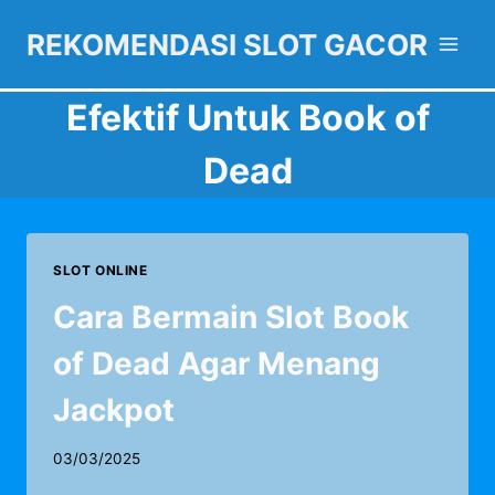
Skip
REKOMENDASI SLOT GACOR
to
content
Efektif Untuk Book of
Dead
SLOT ONLINE
Cara Bermain Slot Book
of Dead Agar Menang
Jackpot
03/03/2025