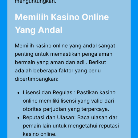
menguntungkan.
Memilih Kasino Online
Yang Andal
Memilih kasino online yang andal sangat
penting untuk memastikan pengalaman
bermain yang aman dan adil. Berikut
adalah beberapa faktor yang perlu
dipertimbangkan:
Lisensi dan Regulasi: Pastikan kasino
online memiliki lisensi yang valid dari
otoritas perjudian yang terpercaya.
Reputasi dan Ulasan: Baca ulasan dari
pemain lain untuk mengetahui reputasi
kasino online.