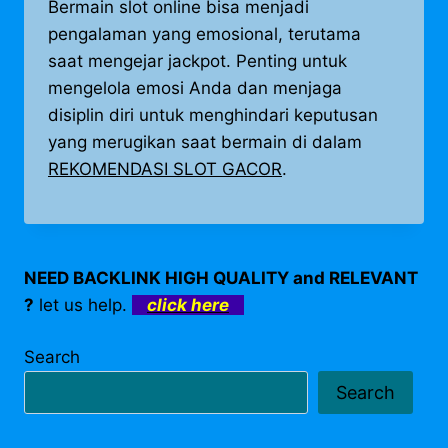
Bermain slot online bisa menjadi
pengalaman yang emosional, terutama
saat mengejar jackpot. Penting untuk
mengelola emosi Anda dan menjaga
disiplin diri untuk menghindari keputusan
yang merugikan saat bermain di dalam
REKOMENDASI SLOT GACOR
.
NEED BACKLINK HIGH QUALITY and RELEVANT
?
let us help.
click here
Search
Search