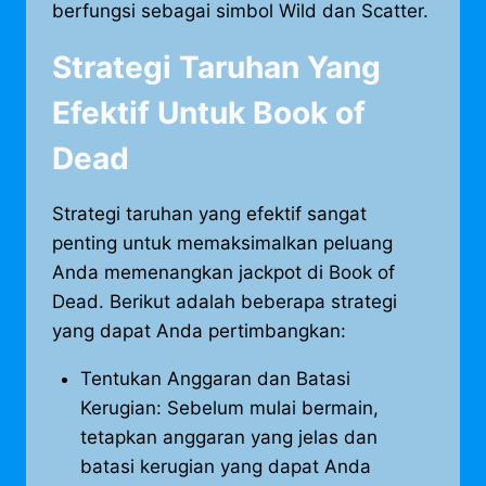
berfungsi sebagai simbol Wild dan Scatter.
Strategi Taruhan Yang
Efektif Untuk Book of
Dead
Strategi taruhan yang efektif sangat
penting untuk memaksimalkan peluang
Anda memenangkan jackpot di Book of
Dead. Berikut adalah beberapa strategi
yang dapat Anda pertimbangkan:
Tentukan Anggaran dan Batasi
Kerugian: Sebelum mulai bermain,
tetapkan anggaran yang jelas dan
batasi kerugian yang dapat Anda