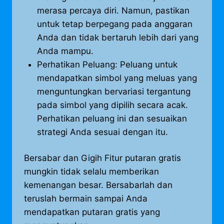
merasa percaya diri. Namun, pastikan
untuk tetap berpegang pada anggaran
Anda dan tidak bertaruh lebih dari yang
Anda mampu.
Perhatikan Peluang: Peluang untuk
mendapatkan simbol yang meluas yang
menguntungkan bervariasi tergantung
pada simbol yang dipilih secara acak.
Perhatikan peluang ini dan sesuaikan
strategi Anda sesuai dengan itu.
Bersabar dan Gigih Fitur putaran gratis
mungkin tidak selalu memberikan
kemenangan besar. Bersabarlah dan
teruslah bermain sampai Anda
mendapatkan putaran gratis yang