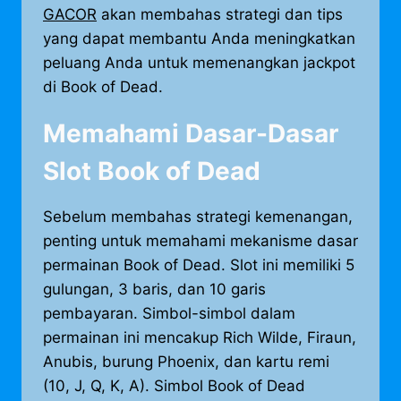
GACOR
akan membahas strategi dan tips
yang dapat membantu Anda meningkatkan
peluang Anda untuk memenangkan jackpot
di Book of Dead.
Memahami Dasar-Dasar
Slot Book of Dead
Sebelum membahas strategi kemenangan,
penting untuk memahami mekanisme dasar
permainan Book of Dead. Slot ini memiliki 5
gulungan, 3 baris, dan 10 garis
pembayaran. Simbol-simbol dalam
permainan ini mencakup Rich Wilde, Firaun,
Anubis, burung Phoenix, dan kartu remi
(10, J, Q, K, A). Simbol Book of Dead