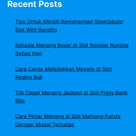
Recent Posts
Tips Untuk Meraih Kemenangan Spektakuler
Slot Wild Bandito
Rahasia Menang Besar di Slot Rooster Rumble
Setiap Hari
Cara Cerda Meledakkan Maxwin di Slot
Raging Bull
Trik Cepat Menang Jackpot di Slot Piggy Bank
Bills
Cara Pintar Menang di Slot Mahjong Panda
Dengan Modal Terbatas