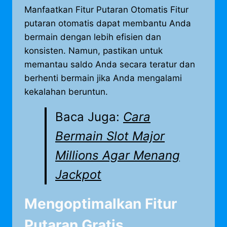
Manfaatkan Fitur Putaran Otomatis Fitur
putaran otomatis dapat membantu Anda
bermain dengan lebih efisien dan
konsisten. Namun, pastikan untuk
memantau saldo Anda secara teratur dan
berhenti bermain jika Anda mengalami
kekalahan beruntun.
Baca Juga:
Cara
Bermain Slot Major
Millions Agar Menang
Jackpot
Mengoptimalkan Fitur
Putaran Gratis