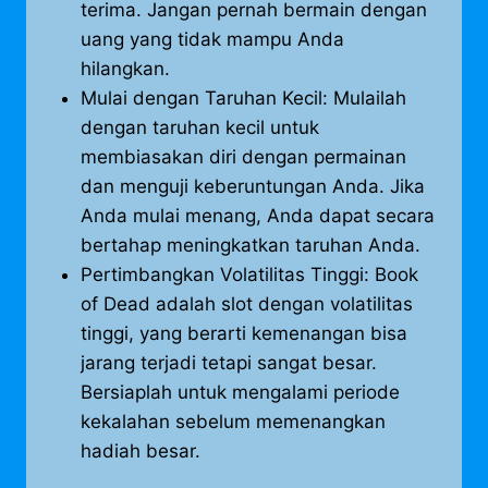
terima. Jangan pernah bermain dengan
uang yang tidak mampu Anda
hilangkan.
Mulai dengan Taruhan Kecil: Mulailah
dengan taruhan kecil untuk
membiasakan diri dengan permainan
dan menguji keberuntungan Anda. Jika
Anda mulai menang, Anda dapat secara
bertahap meningkatkan taruhan Anda.
Pertimbangkan Volatilitas Tinggi: Book
of Dead adalah slot dengan volatilitas
tinggi, yang berarti kemenangan bisa
jarang terjadi tetapi sangat besar.
Bersiaplah untuk mengalami periode
kekalahan sebelum memenangkan
hadiah besar.