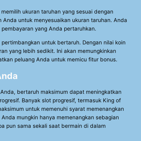
k memilih ukuran taruhan yang sesuai dengan
n Anda untuk menyesuaikan ukuran taruhan. Anda
is pembayaran yang Anda pertaruhkan.
, pertimbangkan untuk bertaruh. Dengan nilai koin
an yang lebih sedikit. Ini akan memungkinkan
tkan peluang Anda untuk memicu fitur bonus.
Anda
n Anda, bertaruh maksimum dapat meningkatkan
resif. Banyak slot progresif, termasuk King of
h maksimum untuk memenuhi syarat memenangkan
um, Anda mungkin hanya memenangkan sebagian
pa pun sama sekali saat bermain di dalam