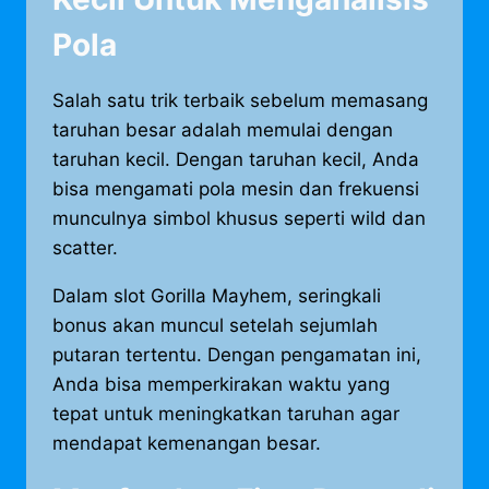
Pola
Salah satu trik terbaik sebelum memasang
taruhan besar adalah memulai dengan
taruhan kecil. Dengan taruhan kecil, Anda
bisa mengamati pola mesin dan frekuensi
munculnya simbol khusus seperti wild dan
scatter.
Dalam slot Gorilla Mayhem, seringkali
bonus akan muncul setelah sejumlah
putaran tertentu. Dengan pengamatan ini,
Anda bisa memperkirakan waktu yang
tepat untuk meningkatkan taruhan agar
mendapat kemenangan besar.