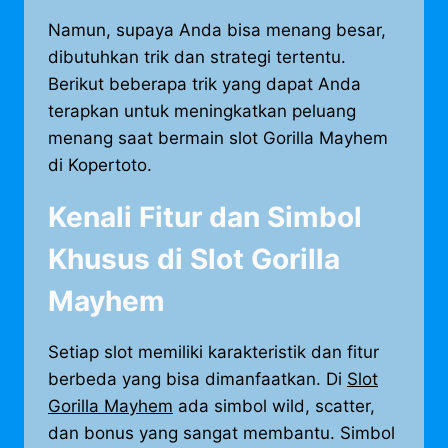
Namun, supaya Anda bisa menang besar,
dibutuhkan trik dan strategi tertentu.
Berikut beberapa trik yang dapat Anda
terapkan untuk meningkatkan peluang
menang saat bermain slot Gorilla Mayhem
di Kopertoto.
Kenali Fitur dan Simbol
Khusus di Slot Gorilla
Mayhem
Setiap slot memiliki karakteristik dan fitur
berbeda yang bisa dimanfaatkan. Di
Slot
Gorilla Mayhem
ada simbol wild, scatter,
dan bonus yang sangat membantu. Simbol