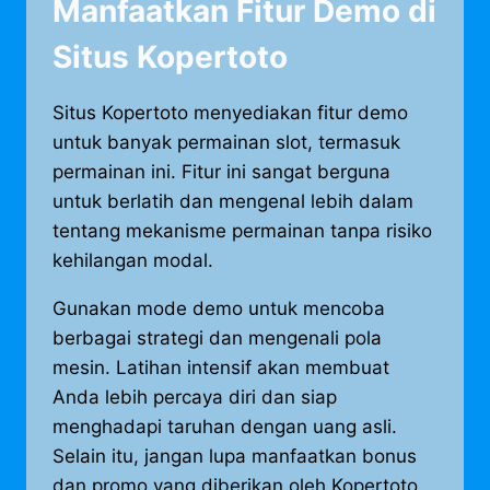
Manfaatkan Fitur Demo di
Situs Kopertoto
Situs Kopertoto menyediakan fitur demo
untuk banyak permainan slot, termasuk
permainan ini. Fitur ini sangat berguna
untuk berlatih dan mengenal lebih dalam
tentang mekanisme permainan tanpa risiko
kehilangan modal.
Gunakan mode demo untuk mencoba
berbagai strategi dan mengenali pola
mesin. Latihan intensif akan membuat
Anda lebih percaya diri dan siap
menghadapi taruhan dengan uang asli.
Selain itu, jangan lupa manfaatkan bonus
dan promo yang diberikan oleh Kopertoto,