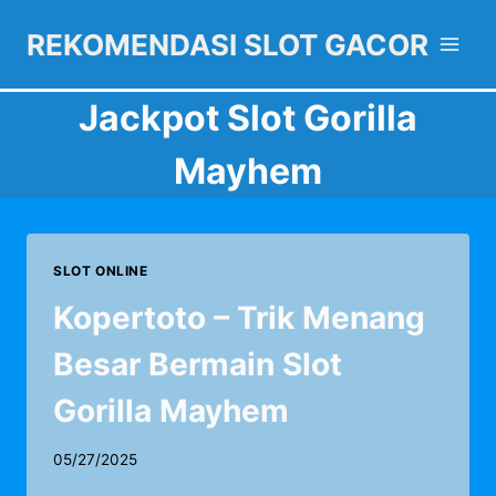
Skip
REKOMENDASI SLOT GACOR
to
content
Jackpot Slot Gorilla
Mayhem
SLOT ONLINE
Kopertoto – Trik Menang
Besar Bermain Slot
Gorilla Mayhem
05/27/2025