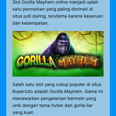
Slot Gorilla Mayhem online menjadi salah
satu permainan yang paling diminati di
situs judi daring, terutama karena keseruan
dan kesempatan.
Salah satu slot yang cukup populer di situs
Kopertoto adalah Gorilla Mayhem. Game ini
menawarkan pengalaman bermain yang
unik dengan tema hutan dan gorila liar
yang kuat.