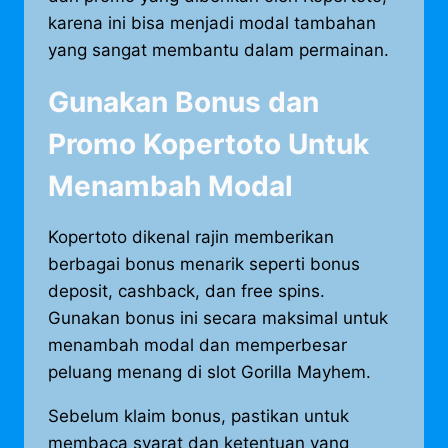
karena ini bisa menjadi modal tambahan
yang sangat membantu dalam permainan.
Gunakan Bonus dan
Promo Kopertoto Untuk
Menambah Modal
Kopertoto dikenal rajin memberikan
berbagai bonus menarik seperti bonus
deposit, cashback, dan free spins.
Gunakan bonus ini secara maksimal untuk
menambah modal dan memperbesar
peluang menang di slot Gorilla Mayhem.
Sebelum klaim bonus, pastikan untuk
membaca syarat dan ketentuan yang