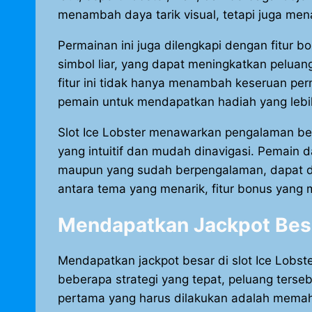
menambah daya tarik visual, tetapi juga m
Permainan ini juga dilengkapi dengan fitur b
simbol liar, yang dapat meningkatkan peluan
fitur ini tidak hanya menambah keseruan pe
pemain untuk mendapatkan hadiah yang lebi
Slot Ice Lobster menawarkan pengalaman b
yang intuitif dan mudah dinavigasi. Pemain 
maupun yang sudah berpengalaman, dapat 
antara tema yang menarik, fitur bonus yang 
Mendapatkan Jackpot Besa
Mendapatkan jackpot besar di slot Ice Lobs
beberapa strategi yang tepat, peluang terse
pertama yang harus dilakukan adalah memah