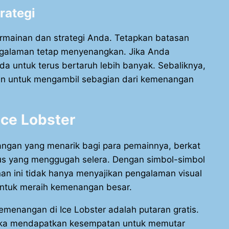
rategi
rmainan dan strategi Anda. Tetapkan batasan
ngalaman tetap menyenangkan. Jika Anda
a untuk terus bertaruh lebih banyak. Sebaliknya,
an untuk mengambil sebagian dari kemenangan
Ice Lobster
angan yang menarik bagi para pemainnya, berkat
onus yang menggugah selera. Dengan simbol-simbol
inan ini tidak hanya menyajikan pengalaman visual
 untuk meraih kemenangan besar.
emenangan di Ice Lobster adalah putaran gratis.
ereka mendapatkan kesempatan untuk memutar