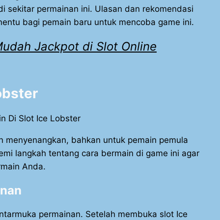
di sekitar permainan ini. Ulasan dan rekomendasi
penentu bagi pemain baru untuk mencoba game ini.
Mudah Jackpot di Slot Online
obster
 menyenangkan, bahkan untuk pemain pemula
emi langkah tentang cara bermain di game ini agar
main Anda.
inan
ntarmuka permainan. Setelah membuka slot Ice