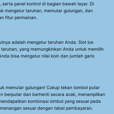
 serta panel kontrol di bagian bawah layar. Di
uk mengatur taruhan, memutar gulungan, dan
 fitur permainan.
utnya adalah mengatur taruhan Anda. Slot Ice
 taruhan, yang memungkinkan Anda untuk memilih
da bisa mengatur nilai koin dan jumlah garis
tuk memutar gulungan! Cukup tekan tombol putar
n berputar dan berhenti secara acak, menampilkan
 mendapatkan kombinasi simbol yang sesuai pada
kemenangan sesuai dengan tabel pembayaran.