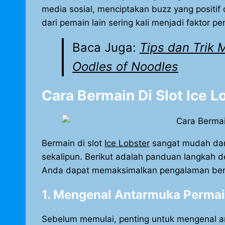
media sosial, menciptakan buzz yang positif 
dari pemain lain sering kali menjadi faktor 
Baca Juga:
Tips dan Trik 
Oodles of Noodles
Cara Bermain Di Slot Ice L
Bermain di slot
Ice Lobster
sangat mudah dan
sekalipun. Berikut adalah panduan langkah d
Anda dapat memaksimalkan pengalaman ber
1. Mengenal Antarmuka Perma
Sebelum memulai, penting untuk mengenal a