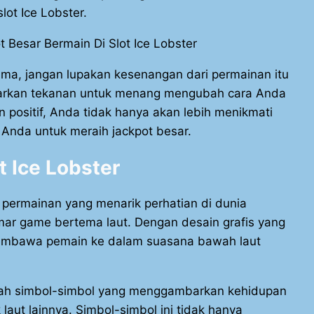
ot Ice Lobster.
ama, jangan lupakan kesenangan dari permainan itu
biarkan tekanan untuk menang mengubah cara Anda
positif, Anda tidak hanya akan lebih menikmati
 Anda untuk meraih jackpot besar.
 Ice Lobster
 permainan yang menarik perhatian di dunia
mar game bertema laut. Dengan desain grafis yang
membawa pemain ke dalam suasana bawah laut
adalah simbol-simbol yang menggambarkan kehidupan
k laut lainnya. Simbol-simbol ini tidak hanya