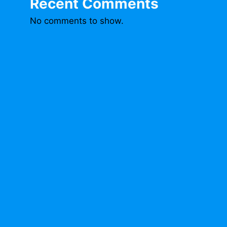
Recent Comments
No comments to show.