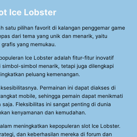
t Ice Lobster
ah satu pilihan favorit di kalangan penggemar game
lepas dari tema yang unik dan menarik, yaitu
n grafis yang memukau.
puleran Ice Lobster adalah fitur-fitur inovatif
i simbol-simbol menarik, tetapi juga dilengkapi
ningkatkan peluang kemenangan.
sesibilitasnya. Permainan ini dapat diakses di
rangkat mobile, sehingga pemain dapat menikmati
ja. Fleksibilitas ini sangat penting di dunia
inkan kenyamanan dan kemudahan.
alam meningkatkan kepopuleran slot Ice Lobster.
ategi, dan keberhasilan mereka di forum dan