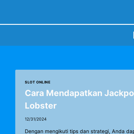
Skip
to
content
SLOT ONLINE
Cara Mendapatkan Jackpot 
Lobster
12/31/2024
Dengan mengikuti tips dan strategi, Anda d