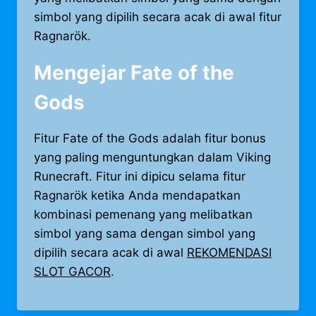
simbol yang dipilih secara acak di awal fitur
Ragnarök.
Mengejar Fate of the
Gods
Fitur Fate of the Gods adalah fitur bonus
yang paling menguntungkan dalam Viking
Runecraft. Fitur ini dipicu selama fitur
Ragnarök ketika Anda mendapatkan
kombinasi pemenang yang melibatkan
simbol yang sama dengan simbol yang
dipilih secara acak di awal
REKOMENDASI
SLOT GACOR
.