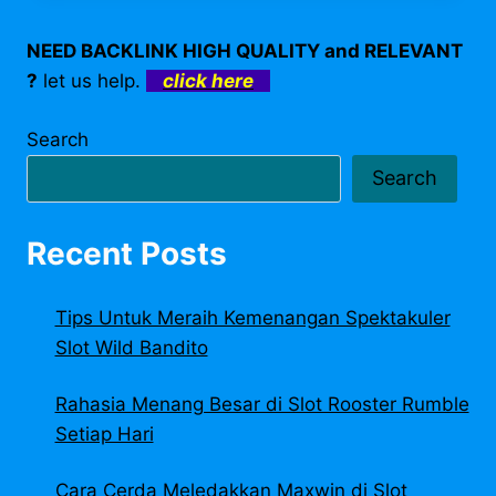
NEED BACKLINK HIGH QUALITY and RELEVANT
?
let us help.
click here
Search
Search
Recent Posts
Tips Untuk Meraih Kemenangan Spektakuler
Slot Wild Bandito
Rahasia Menang Besar di Slot Rooster Rumble
Setiap Hari
Cara Cerda Meledakkan Maxwin di Slot