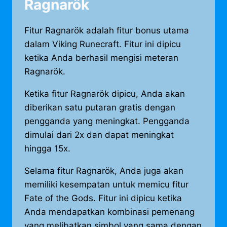
Ragnarök
Fitur Ragnarök adalah fitur bonus utama
dalam Viking Runecraft. Fitur ini dipicu
ketika Anda berhasil mengisi meteran
Ragnarök.
Ketika fitur Ragnarök dipicu, Anda akan
diberikan satu putaran gratis dengan
pengganda yang meningkat. Pengganda
dimulai dari 2x dan dapat meningkat
hingga 15x.
Selama fitur Ragnarök, Anda juga akan
memiliki kesempatan untuk memicu fitur
Fate of the Gods. Fitur ini dipicu ketika
Anda mendapatkan kombinasi pemenang
yang melibatkan simbol yang sama dengan