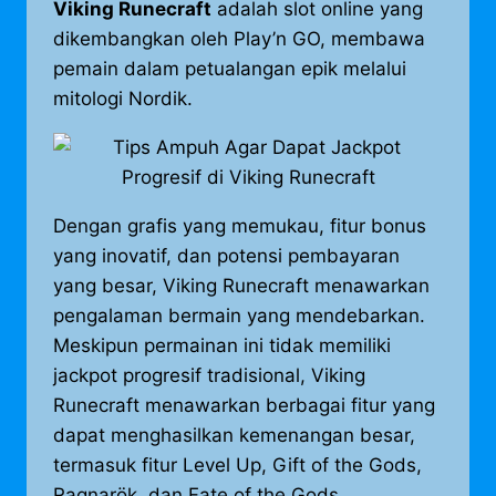
Viking Runecraft
adalah slot online yang
dikembangkan oleh Play’n GO, membawa
pemain dalam petualangan epik melalui
mitologi Nordik.
Dengan grafis yang memukau, fitur bonus
yang inovatif, dan potensi pembayaran
yang besar, Viking Runecraft menawarkan
pengalaman bermain yang mendebarkan.
Meskipun permainan ini tidak memiliki
jackpot progresif tradisional, Viking
Runecraft menawarkan berbagai fitur yang
dapat menghasilkan kemenangan besar,
termasuk fitur Level Up, Gift of the Gods,
Ragnarök, dan Fate of the Gods.