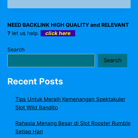
NEED BACKLINK HIGH QUALITY and RELEVANT
?
let us help.
click here
Search
Search
Recent Posts
Tips Untuk Meraih Kemenangan Spektakuler
Slot Wild Bandito
Rahasia Menang Besar di Slot Rooster Rumble
Setiap Hari