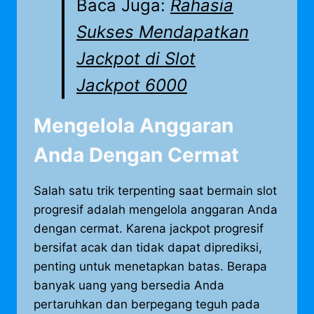
Baca Juga:
Rahasia
Sukses Mendapatkan
Jackpot di Slot
Jackpot 6000
Mengelola Anggaran
Anda Dengan Cermat
Salah satu trik terpenting saat bermain slot
progresif adalah mengelola anggaran Anda
dengan cermat. Karena jackpot progresif
bersifat acak dan tidak dapat diprediksi,
penting untuk menetapkan batas. Berapa
banyak uang yang bersedia Anda
pertaruhkan dan berpegang teguh pada