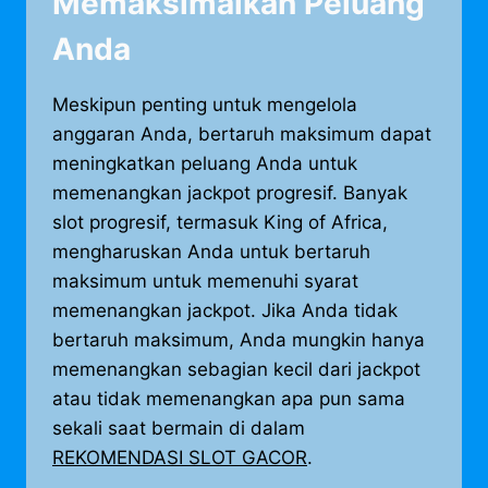
Memaksimalkan Peluang
Anda
Meskipun penting untuk mengelola
anggaran Anda, bertaruh maksimum dapat
meningkatkan peluang Anda untuk
memenangkan jackpot progresif. Banyak
slot progresif, termasuk King of Africa,
mengharuskan Anda untuk bertaruh
maksimum untuk memenuhi syarat
memenangkan jackpot. Jika Anda tidak
bertaruh maksimum, Anda mungkin hanya
memenangkan sebagian kecil dari jackpot
atau tidak memenangkan apa pun sama
sekali saat bermain di dalam
REKOMENDASI SLOT GACOR
.