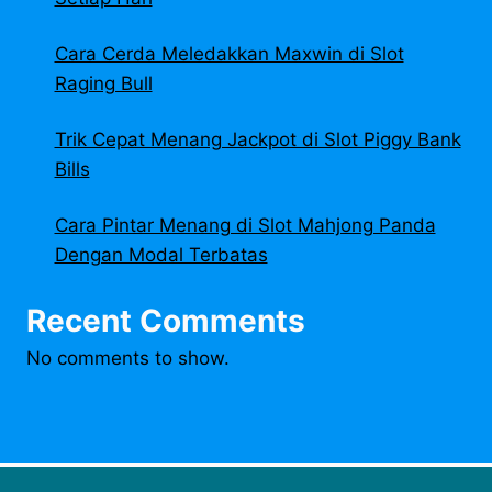
Cara Cerda Meledakkan Maxwin di Slot
Raging Bull
Trik Cepat Menang Jackpot di Slot Piggy Bank
Bills
Cara Pintar Menang di Slot Mahjong Panda
Dengan Modal Terbatas
Recent Comments
No comments to show.