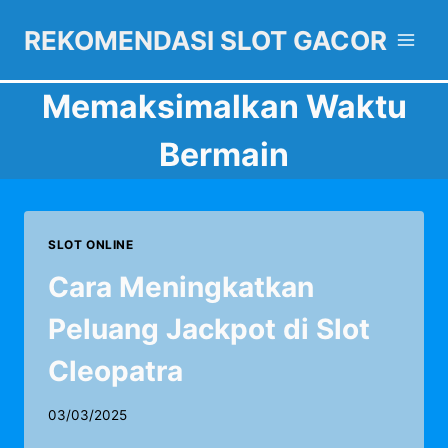
Skip
REKOMENDASI SLOT GACOR
to
content
Memaksimalkan Waktu
Bermain
SLOT ONLINE
Cara Meningkatkan
Peluang Jackpot di Slot
Cleopatra
03/03/2025