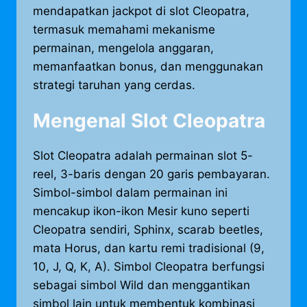
mendapatkan jackpot di slot Cleopatra,
termasuk memahami mekanisme
permainan, mengelola anggaran,
memanfaatkan bonus, dan menggunakan
strategi taruhan yang cerdas.
Mengenal Slot Cleopatra
Slot Cleopatra adalah permainan slot 5-
reel, 3-baris dengan 20 garis pembayaran.
Simbol-simbol dalam permainan ini
mencakup ikon-ikon Mesir kuno seperti
Cleopatra sendiri, Sphinx, scarab beetles,
mata Horus, dan kartu remi tradisional (9,
10, J, Q, K, A). Simbol Cleopatra berfungsi
sebagai simbol Wild dan menggantikan
simbol lain untuk membentuk kombinasi