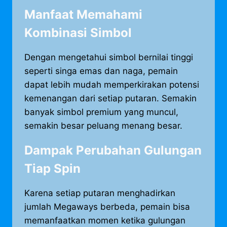
Manfaat Memahami
Kombinasi Simbol
Dengan mengetahui simbol bernilai tinggi
seperti singa emas dan naga, pemain
dapat lebih mudah memperkirakan potensi
kemenangan dari setiap putaran. Semakin
banyak simbol premium yang muncul,
semakin besar peluang menang besar.
Dampak Perubahan Gulungan
Tiap Spin
Karena setiap putaran menghadirkan
jumlah Megaways berbeda, pemain bisa
memanfaatkan momen ketika gulungan