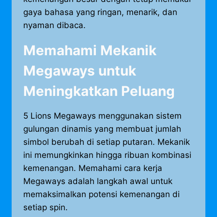
gaya bahasa yang ringan, menarik, dan
nyaman dibaca.
Memahami Mekanik
Megaways untuk
Meningkatkan Peluang
5 Lions Megaways menggunakan sistem
gulungan dinamis yang membuat jumlah
simbol berubah di setiap putaran. Mekanik
ini memungkinkan hingga ribuan kombinasi
kemenangan. Memahami cara kerja
Megaways adalah langkah awal untuk
memaksimalkan potensi kemenangan di
setiap spin.