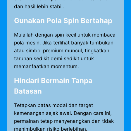
dan hasil lebih stabil.
Gunakan Pola Spin Bertahap
Mulailah dengan spin kecil untuk membaca
pola mesin. Jika terlihat banyak tumbukan
atau simbol premium muncul, tingkatkan
taruhan sedikit demi sedikit untuk
memanfaatkan momentum.
Hindari Bermain Tanpa
Batasan
Tetapkan batas modal dan target
kemenangan sejak awal. Dengan cara ini,
permainan tetap menyenangkan dan tidak
menimbulkan risiko berlebihan.