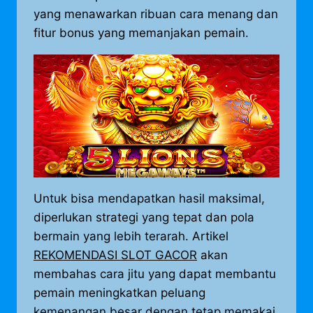
yang menawarkan ribuan cara menang dan
fitur bonus yang memanjakan pemain.
Untuk bisa mendapatkan hasil maksimal,
diperlukan strategi yang tepat dan pola
bermain yang lebih terarah. Artikel
REKOMENDASI SLOT GACOR
akan
membahas cara jitu yang dapat membantu
pemain meningkatkan peluang
kemenangan besar dengan tetap memakai