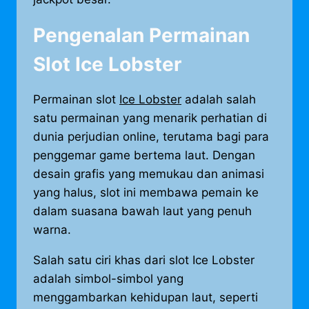
Pengenalan Permainan
Slot Ice Lobster
Permainan slot
Ice Lobster
adalah salah
satu permainan yang menarik perhatian di
dunia perjudian online, terutama bagi para
penggemar game bertema laut. Dengan
desain grafis yang memukau dan animasi
yang halus, slot ini membawa pemain ke
dalam suasana bawah laut yang penuh
warna.
Salah satu ciri khas dari slot Ice Lobster
adalah simbol-simbol yang
menggambarkan kehidupan laut, seperti