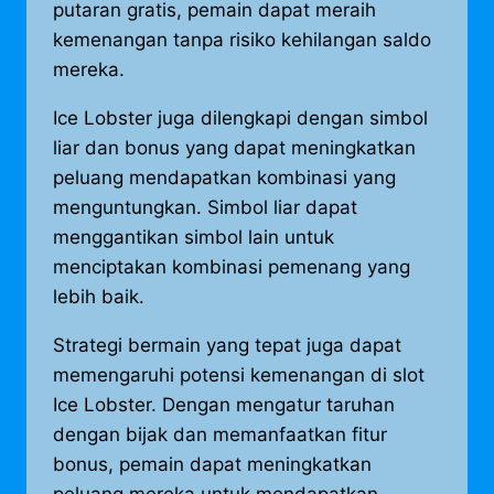
putaran gratis, pemain dapat meraih
kemenangan tanpa risiko kehilangan saldo
mereka.
Ice Lobster juga dilengkapi dengan simbol
liar dan bonus yang dapat meningkatkan
peluang mendapatkan kombinasi yang
menguntungkan. Simbol liar dapat
menggantikan simbol lain untuk
menciptakan kombinasi pemenang yang
lebih baik.
Strategi bermain yang tepat juga dapat
memengaruhi potensi kemenangan di slot
Ice Lobster. Dengan mengatur taruhan
dengan bijak dan memanfaatkan fitur
bonus, pemain dapat meningkatkan