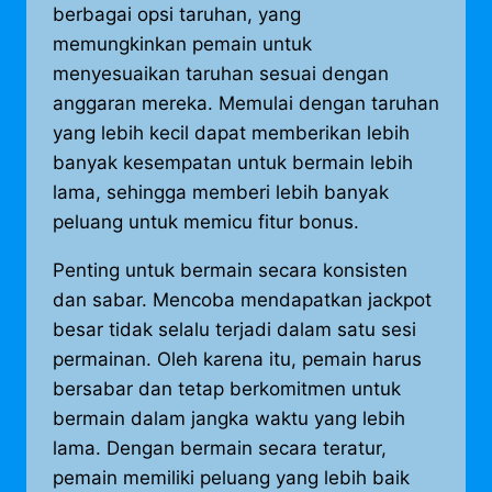
berbagai opsi taruhan, yang
memungkinkan pemain untuk
menyesuaikan taruhan sesuai dengan
anggaran mereka. Memulai dengan taruhan
yang lebih kecil dapat memberikan lebih
banyak kesempatan untuk bermain lebih
lama, sehingga memberi lebih banyak
peluang untuk memicu fitur bonus.
Penting untuk bermain secara konsisten
dan sabar. Mencoba mendapatkan jackpot
besar tidak selalu terjadi dalam satu sesi
permainan. Oleh karena itu, pemain harus
bersabar dan tetap berkomitmen untuk
bermain dalam jangka waktu yang lebih
lama. Dengan bermain secara teratur,
pemain memiliki peluang yang lebih baik