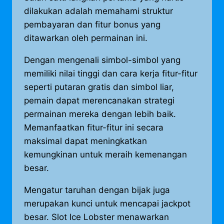
dilakukan adalah memahami struktur
pembayaran dan fitur bonus yang
ditawarkan oleh permainan ini.
Dengan mengenali simbol-simbol yang
memiliki nilai tinggi dan cara kerja fitur-fitur
seperti putaran gratis dan simbol liar,
pemain dapat merencanakan strategi
permainan mereka dengan lebih baik.
Memanfaatkan fitur-fitur ini secara
maksimal dapat meningkatkan
kemungkinan untuk meraih kemenangan
besar.
Mengatur taruhan dengan bijak juga
merupakan kunci untuk mencapai jackpot
besar. Slot Ice Lobster menawarkan