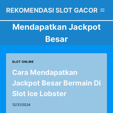
Skip
REKOMENDASI SLOT GACOR
to
content
Mendapatkan Jackpot
Besar
SLOT ONLINE
Cara Mendapatkan
Jackpot Besar Bermain Di
Slot Ice Lobster
12/31/2024