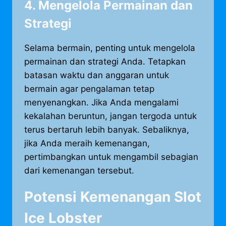
4. Mengelola Permainan dan
Strategi
Selama bermain, penting untuk mengelola
permainan dan strategi Anda. Tetapkan
batasan waktu dan anggaran untuk
bermain agar pengalaman tetap
menyenangkan. Jika Anda mengalami
kekalahan beruntun, jangan tergoda untuk
terus bertaruh lebih banyak. Sebaliknya,
jika Anda meraih kemenangan,
pertimbangkan untuk mengambil sebagian
dari kemenangan tersebut.
Potensi Kemenangan Slot
Ice Lobster