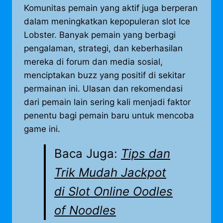
Komunitas pemain yang aktif juga berperan
dalam meningkatkan kepopuleran slot Ice
Lobster. Banyak pemain yang berbagi
pengalaman, strategi, dan keberhasilan
mereka di forum dan media sosial,
menciptakan buzz yang positif di sekitar
permainan ini. Ulasan dan rekomendasi
dari pemain lain sering kali menjadi faktor
penentu bagi pemain baru untuk mencoba
game ini.
Baca Juga:
Tips dan
Trik Mudah Jackpot
di Slot Online Oodles
of Noodles