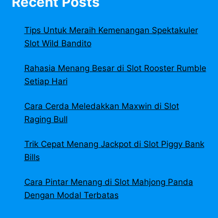
Recent Posts
Tips Untuk Meraih Kemenangan Spektakuler
Slot Wild Bandito
Rahasia Menang Besar di Slot Rooster Rumble
Setiap Hari
Cara Cerda Meledakkan Maxwin di Slot
Raging Bull
Trik Cepat Menang Jackpot di Slot Piggy Bank
Bills
Cara Pintar Menang di Slot Mahjong Panda
Dengan Modal Terbatas