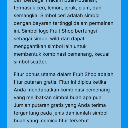
dari berbagai macam buah-buahan,
termasuk ceri, lemon, jeruk, plum, dan
semangka. Simbol ceri adalah simbol
dengan bayaran tertinggi dalam permainan
ini. Simbol logo Fruit Shop berfungsi
sebagai simbol wild dan dapat
menggantikan simbol lain untuk
membentuk kombinasi pemenang, kecuali
simbol scatter.
Fitur bonus utama dalam Fruit Shop adalah
fitur putaran gratis. Fitur ini dipicu ketika
Anda mendapatkan kombinasi pemenang
yang melibatkan simbol buah apa pun.
Jumlah putaran gratis yang Anda terima
tergantung pada jenis dan jumlah simbol
buah yang memicu fitur tersebut.