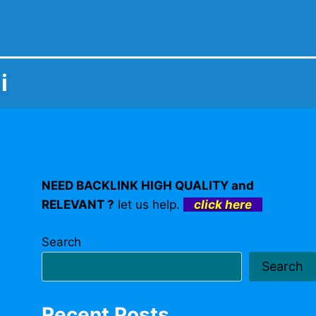
i
NEED BACKLINK HIGH QUALITY and
RELEVANT ?
let us help.
click here
Search
Search
Recent Posts