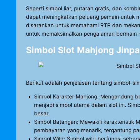
Seperti simbol liar, putaran gratis, dan ko
dapat meningkatkan peluang pemain untuk m
disarankan untuk memahami RTP dan mekani
untuk memaksimalkan pengalaman bermain 
Simbol Slot Mahjong Jinpa
Berikut adalah penjelasan tentang simbol-sim
Simbol Karakter Mahjong: Mengandung be
menjadi simbol utama dalam slot ini. Simbo
besar.
Simbol Batangan: Mewakili karakteristik 
pembayaran yang menarik, tergantung pa
Simbol Wild: Simbol wild berfungsi seba