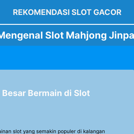
REKOMENDASI SLOT GACOR
Mengenal Slot Mahjong Jinpa
 Besar Bermain di Slot
nan slot yang semakin populer di kalangan