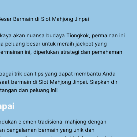
kaya akan nuansa budaya Tiongkok, permainan ini
ga peluang besar untuk meraih jackpot yang
ermainan ini, diperlukan strategi dan pemahaman
rbagai trik dan tips yang dapat membantu Anda
at bermain di Slot Mahjong Jinpai. Siapkan diri
angan dan peluang ini!
npai
dukan elemen tradisional mahjong dengan
an pengalaman bermain yang unik dan