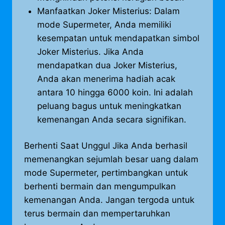
Manfaatkan Joker Misterius: Dalam
mode Supermeter, Anda memiliki
kesempatan untuk mendapatkan simbol
Joker Misterius. Jika Anda
mendapatkan dua Joker Misterius,
Anda akan menerima hadiah acak
antara 10 hingga 6000 koin. Ini adalah
peluang bagus untuk meningkatkan
kemenangan Anda secara signifikan.
Berhenti Saat Unggul Jika Anda berhasil
memenangkan sejumlah besar uang dalam
mode Supermeter, pertimbangkan untuk
berhenti bermain dan mengumpulkan
kemenangan Anda. Jangan tergoda untuk
terus bermain dan mempertaruhkan