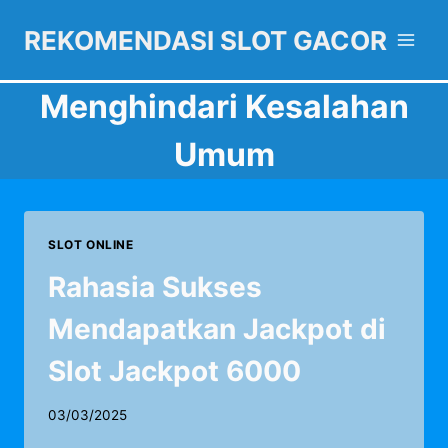
Skip
REKOMENDASI SLOT GACOR
to
content
Menghindari Kesalahan
Umum
SLOT ONLINE
Rahasia Sukses
Mendapatkan Jackpot di
Slot Jackpot 6000
03/03/2025