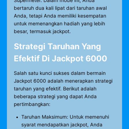
Supermeter. Dalam mode ini, Anda
bertaruh dua kali lipat dari taruhan awal
Anda, tetapi Anda memiliki kesempatan
untuk memenangkan hadiah yang lebih
besar, termasuk jackpot.
Strategi Taruhan Yang
Efektif Di Jackpot 6000
Salah satu kunci sukses dalam bermain
Jackpot 6000 adalah menerapkan strategi
taruhan yang efektif. Berikut adalah
beberapa strategi yang dapat Anda
pertimbangkan:
Taruhan Maksimum: Untuk memenuhi
syarat mendapatkan jackpot, Anda