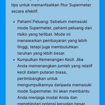
tips untuk memanfaatkan fitur Supermeter
secara efektif:
Pahami Peluang: Sebelum memasuki
mode Supermeter, pahami peluang dan
risiko yang terlibat. Mode ini
menawarkan pembayaran yang lebih
tinggi, tetapi juga membutuhkan
taruhan yang lebih besar.
Kumpulkan Kemenangan Kecil: Jika
Anda memenangkan jumlah yang relatif
kecil dalam putaran biasa,
pertimbangkan untuk
mengumpulkannya daripada memasuki
mode Supermeter. Ini akan membantu
Anda menjaga modal Anda dan
menghindari potensi kerugian besar.