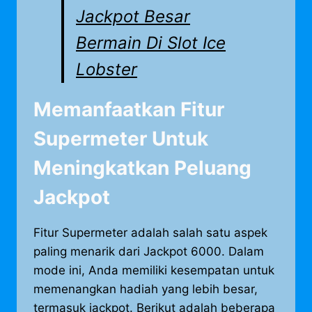
Jackpot Besar
Bermain Di Slot Ice
Lobster
Memanfaatkan Fitur
Supermeter Untuk
Meningkatkan Peluang
Jackpot
Fitur Supermeter adalah salah satu aspek
paling menarik dari Jackpot 6000. Dalam
mode ini, Anda memiliki kesempatan untuk
memenangkan hadiah yang lebih besar,
termasuk jackpot. Berikut adalah beberapa