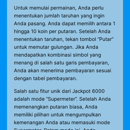
Untuk memulai permainan, Anda perlu
menentukan jumlah taruhan yang ingin
Anda pasang. Anda dapat memilih antara 1
hingga 10 koin per putaran. Setelah Anda
menentukan taruhan, tekan tombol “Putar”
untuk memutar gulungan. Jika Anda
mendapatkan kombinasi simbol yang
menang di salah satu garis pembayaran,
Anda akan menerima pembayaran sesuai
dengan tabel pembayaran.
Salah satu fitur unik dari Jackpot 6000
adalah mode “Supermeter”. Setelah Anda
memenangkan putaran biasa, Anda
memiliki pilihan untuk mengumpulkan
kemenangan Anda atau memasuki mode