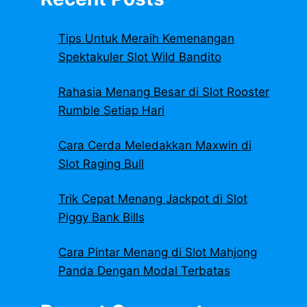
Tips Untuk Meraih Kemenangan
Spektakuler Slot Wild Bandito
Rahasia Menang Besar di Slot Rooster
Rumble Setiap Hari
Cara Cerda Meledakkan Maxwin di
Slot Raging Bull
Trik Cepat Menang Jackpot di Slot
Piggy Bank Bills
Cara Pintar Menang di Slot Mahjong
Panda Dengan Modal Terbatas