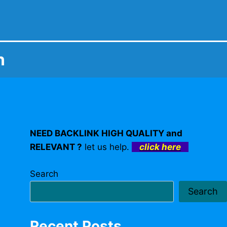
n
NEED BACKLINK HIGH QUALITY and
RELEVANT ?
let us help.
click here
Search
Search
Recent Posts