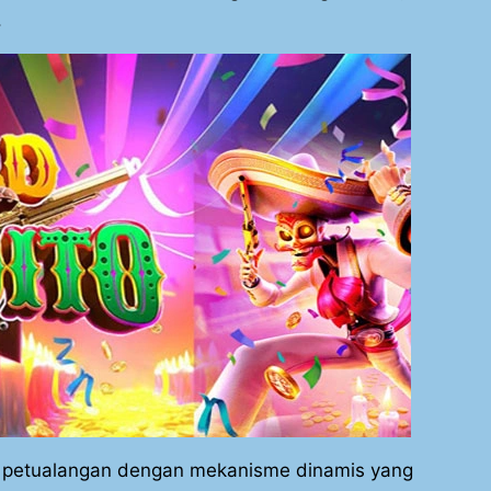
.
a petualangan dengan mekanisme dinamis yang