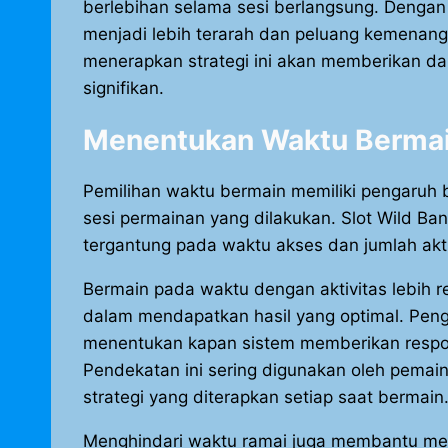
berlebihan selama sesi berlangsung. Dengan
menjadi lebih terarah dan peluang kemenang
menerapkan strategi ini akan memberikan da
signifikan.
Menentukan Waktu Bermai
Pemilihan waktu bermain memiliki pengaruh b
sesi permainan yang dilakukan. Slot Wild B
tergantung pada waktu akses dan jumlah akt
Bermain pada waktu dengan aktivitas lebih r
dalam mendapatkan hasil yang optimal. Pen
menentukan kapan sistem memberikan respon
Pendekatan ini sering digunakan oleh pemai
strategi yang diterapkan setiap saat bermain
Menghindari waktu ramai juga membantu me