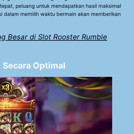
tepat, peluang untuk mendapatkan hasil maksimal
ensi dalam memilih waktu bermain akan memberikan
g Besar di Slot Rooster Rumble
 Secara Optimal