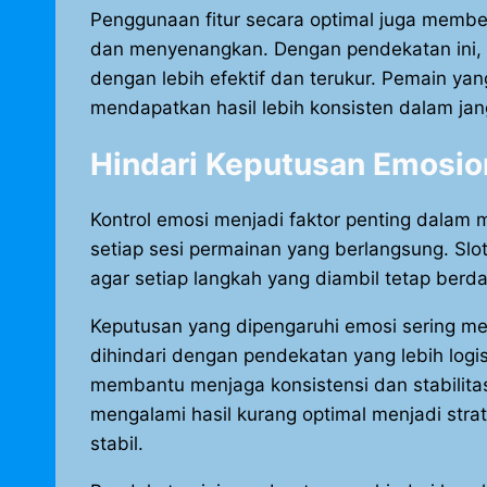
Penggunaan fitur secara optimal juga membe
dan menyenangkan. Dengan pendekatan ini, 
dengan lebih efektif dan terukur. Pemain y
mendapatkan hasil lebih konsisten dalam jan
Hindari Keputusan Emosio
Kontrol emosi menjadi faktor penting dalam
setiap sesi permainan yang berlangsung. Sl
agar setiap langkah yang diambil tetap berda
Keputusan yang dipengaruhi emosi sering m
dihindari dengan pendekatan yang lebih log
membantu menjaga konsistensi dan stabilitas 
mengalami hasil kurang optimal menjadi strat
stabil.