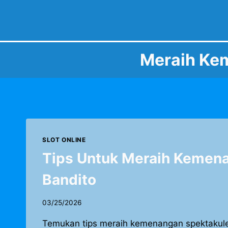
Skip
to
content
Meraih Kem
SLOT ONLINE
Tips Untuk Meraih Kemena
Bandito
03/25/2026
Temukan tips meraih kemenangan spektakuler 