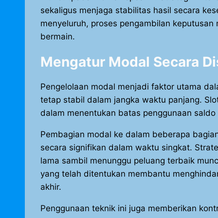
sekaligus menjaga stabilitas hasil secara k
menyeluruh, proses pengambilan keputusan men
bermain.
Mengatur Modal Secara Dis
Pengelolaan modal menjadi faktor utama da
tetap stabil dalam jangka waktu panjang. S
dalam menentukan batas penggunaan saldo se
Pembagian modal ke dalam beberapa bagian 
secara signifikan dalam waktu singkat. Stra
lama sambil menunggu peluang terbaik muncul
yang telah ditentukan membantu menghindari
akhir.
Penggunaan teknik ini juga memberikan kont