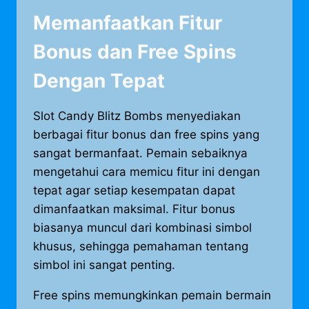
Memanfaatkan Fitur
Bonus dan Free Spins
Dengan Tepat
Slot Candy Blitz Bombs menyediakan
berbagai fitur bonus dan free spins yang
sangat bermanfaat. Pemain sebaiknya
mengetahui cara memicu fitur ini dengan
tepat agar setiap kesempatan dapat
dimanfaatkan maksimal. Fitur bonus
biasanya muncul dari kombinasi simbol
khusus, sehingga pemahaman tentang
simbol ini sangat penting.
Free spins memungkinkan pemain bermain