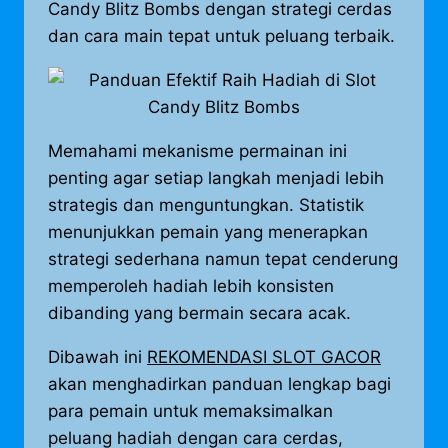
Candy Blitz Bombs dengan strategi cerdas
dan cara main tepat untuk peluang terbaik.
Memahami mekanisme permainan ini
penting agar setiap langkah menjadi lebih
strategis dan menguntungkan. Statistik
menunjukkan pemain yang menerapkan
strategi sederhana namun tepat cenderung
memperoleh hadiah lebih konsisten
dibanding yang bermain secara acak.
Dibawah ini
REKOMENDASI SLOT GACOR
akan menghadirkan panduan lengkap bagi
para pemain untuk memaksimalkan
peluang hadiah dengan cara cerdas,