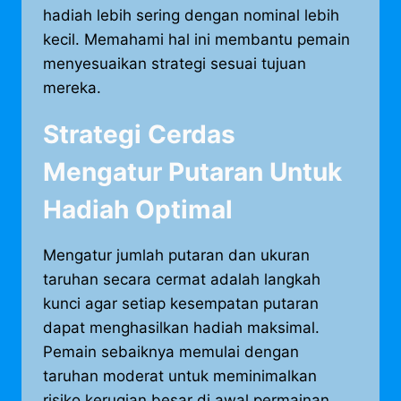
hadiah lebih sering dengan nominal lebih
kecil. Memahami hal ini membantu pemain
menyesuaikan strategi sesuai tujuan
mereka.
Strategi Cerdas
Mengatur Putaran Untuk
Hadiah Optimal
Mengatur jumlah putaran dan ukuran
taruhan secara cermat adalah langkah
kunci agar setiap kesempatan putaran
dapat menghasilkan hadiah maksimal.
Pemain sebaiknya memulai dengan
taruhan moderat untuk meminimalkan
risiko kerugian besar di awal permainan.