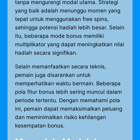
tanpa mengurangi modal utama. Strategi
yang baik adalah menunggu momen yang
tepat untuk menggunakan free spins,
sehingga potensi hadiah lebih besar. Selain
itu, beberapa mode bonus memiliki
multiplikator yang dapat meningkatkan nilai
hadiah secara signifikan.
Selain memanfaatkan secara teknis,
pemain juga disarankan untuk
memperhatikan waktu bermain. Beberapa
pola fitur bonus lebih sering muncul dalam
periode tertentu. Dengan memahami pola
ini, pemain dapat memaksimalkan peluang
dan meminimalkan risiko kehilangan
kesempatan bonus.