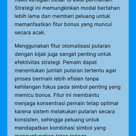
Strategi ini memungkinkan modal bertahan
lebih lama dan memberi peluang untuk
memanfaatkan fitur bonus yang muncul
secara acak.
Menggunakan fitur otomatisasi putaran
dengan bijak juga sangat penting untuk
efektivitas strategi. Pemain dapat
menentukan jumlah putaran tertentu agar
proses bermain lebih efisien tanpa
kehilangan fokus pada simbol penting yang
memicu bonus. Fitur ini membantu
menjaga konsentrasi pemain tetap optimal
karena sistem melakukan putaran secara
konsisten, sehingga peluang untuk
mendapatkan kombinasi simbol yang