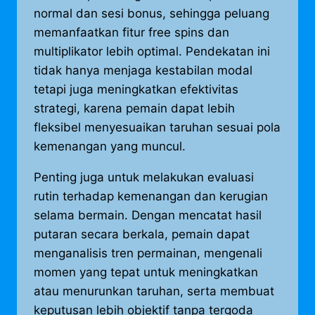
normal dan sesi bonus, sehingga peluang
memanfaatkan fitur free spins dan
multiplikator lebih optimal. Pendekatan ini
tidak hanya menjaga kestabilan modal
tetapi juga meningkatkan efektivitas
strategi, karena pemain dapat lebih
fleksibel menyesuaikan taruhan sesuai pola
kemenangan yang muncul.
Penting juga untuk melakukan evaluasi
rutin terhadap kemenangan dan kerugian
selama bermain. Dengan mencatat hasil
putaran secara berkala, pemain dapat
menganalisis tren permainan, mengenali
momen yang tepat untuk meningkatkan
atau menurunkan taruhan, serta membuat
keputusan lebih objektif tanpa tergoda