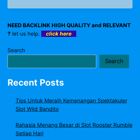
NEED BACKLINK HIGH QUALITY and RELEVANT
?
let us help.
click here
Search
Search
Recent Posts
Tips Untuk Meraih Kemenangan Spektakuler
Slot Wild Bandito
Rahasia Menang Besar di Slot Rooster Rumble
Setiap Hari