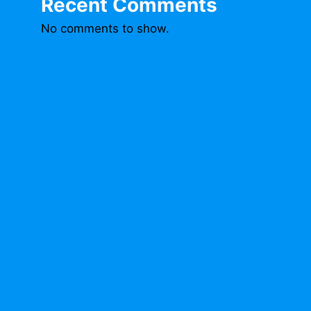
Recent Comments
No comments to show.