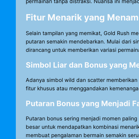
permainan tanpa distraksi. Nuansa ini menja
Fitur Menarik yang Mena
Selain tampilan yang memikat, Gold Rush me
putaran semakin mendebarkan. Mulai dari s
dirancang untuk memberikan variasi permain
Simbol Liar dan Bonus yang 
Adanya simbol wild dan scatter memberika
fitur khusus atau menggandakan kemenangan 
Putaran Bonus yang Menjadi Fa
Putaran bonus sering menjadi momen paling
besar untuk mendapatkan kombinasi menarik.
membuat pengalaman bermain semakin seru