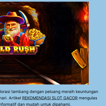
orasi tambang dengan peluang meraih keuntungan
ari. Artikel
REKOMENDASI SLOT GACOR
mengulas
 informatif dan mudah untuk dipahami.