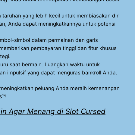
 taruhan yang lebih kecil untuk membiasakan diri
n, Anda dapat meningkatkannya untuk potensi
simbol-simbol dalam permainan dan garis
emberikan pembayaran tinggi dan fitur khusus
egi.
uru saat bermain. Luangkan waktu untuk
an impulsif yang dapat menguras bankroll Anda.
n meningkatkan peluang Anda meraih kemenangan
s™!
in Agar Menang di Slot Cursed