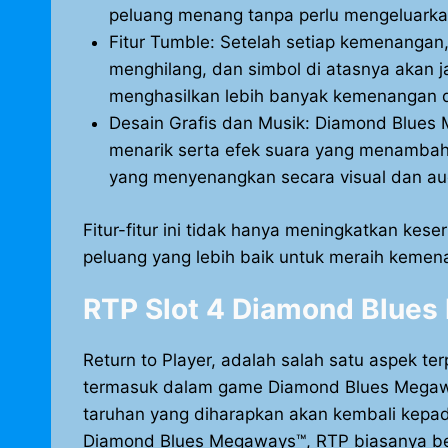
peluang menang tanpa perlu mengeluarka
Fitur Tumble: Setelah setiap kemenangan
menghilang, dan simbol di atasnya akan j
menghasilkan lebih banyak kemenangan d
Desain Grafis dan Musik: Diamond Blues
menarik serta efek suara yang menamba
yang menyenangkan secara visual dan aud
Fitur-fitur ini tidak hanya meningkatkan ke
peluang yang lebih baik untuk meraih kemen
RTP Slot 4 Diamond Blue
Return to Player, adalah salah satu aspek te
termasuk dalam game Diamond Blues Megawa
taruhan yang diharapkan akan kembali kepa
Diamond Blues Megaways™, RTP biasanya ber