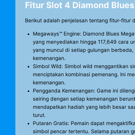
Fitur Slot 4 Diamond Blu
Berikut adalah penjelasan tentang fitur-fitu
Megaways™ Engine: Diamond Blues Meg
yang menyediakan hingga 117,649 cara un
yang muncul di setiap gulungan berbeda,
kemenangan.
Simbol Wild: Simbol wild menggantikan s
menciptakan kombinasi pemenang. Ini mem
kemenangan.
Pengganda Kemenangan: Game ini dilengk
seiring dengan setiap kemenangan berun
mendapatkan hadiah yang lebih besar s
turut.
Putaran Gratis: Pemain dapat mengaktifk
simbol pencar tertentu. Selama putaran g