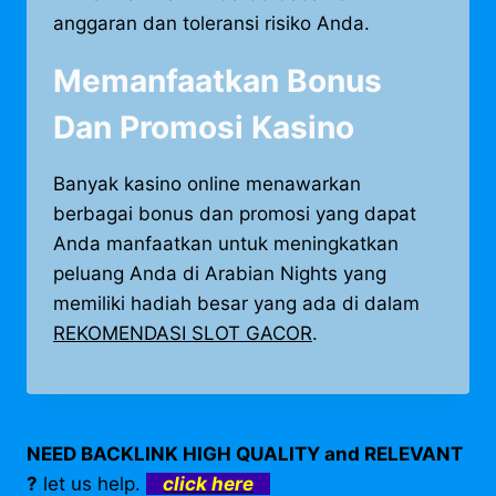
anggaran dan toleransi risiko Anda.
Memanfaatkan Bonus
Dan Promosi Kasino
Banyak kasino online menawarkan
berbagai bonus dan promosi yang dapat
Anda manfaatkan untuk meningkatkan
peluang Anda di Arabian Nights yang
memiliki hadiah besar yang ada di dalam
REKOMENDASI SLOT GACOR
.
NEED BACKLINK HIGH QUALITY and RELEVANT
?
let us help.
click here