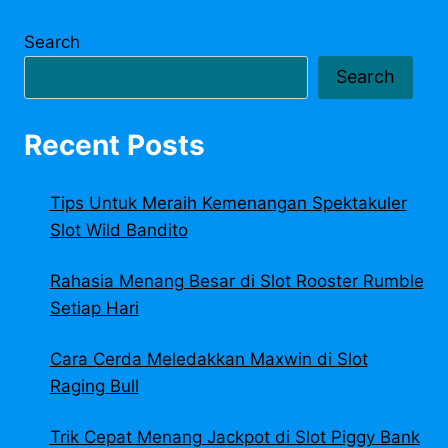
Search
Search
Recent Posts
Tips Untuk Meraih Kemenangan Spektakuler
Slot Wild Bandito
Rahasia Menang Besar di Slot Rooster Rumble
Setiap Hari
Cara Cerda Meledakkan Maxwin di Slot
Raging Bull
Trik Cepat Menang Jackpot di Slot Piggy Bank