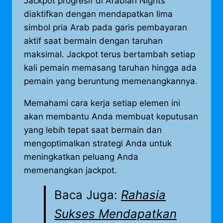
Jackpot progresif di Arabian Nights
diaktifkan dengan mendapatkan lima
simbol pria Arab pada garis pembayaran
aktif saat bermain dengan taruhan
maksimal. Jackpot terus bertambah setiap
kali pemain memasang taruhan hingga ada
pemain yang beruntung memenangkannya.
Memahami cara kerja setiap elemen ini
akan membantu Anda membuat keputusan
yang lebih tepat saat bermain dan
mengoptimalkan strategi Anda untuk
meningkatkan peluang Anda
memenangkan jackpot.
Baca Juga:
Rahasia
Sukses Mendapatkan