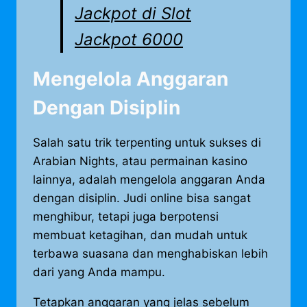
Jackpot di Slot
Jackpot 6000
Mengelola Anggaran
Dengan Disiplin
Salah satu trik terpenting untuk sukses di
Arabian Nights, atau permainan kasino
lainnya, adalah mengelola anggaran Anda
dengan disiplin. Judi online bisa sangat
menghibur, tetapi juga berpotensi
membuat ketagihan, dan mudah untuk
terbawa suasana dan menghabiskan lebih
dari yang Anda mampu.
Tetapkan anggaran yang jelas sebelum