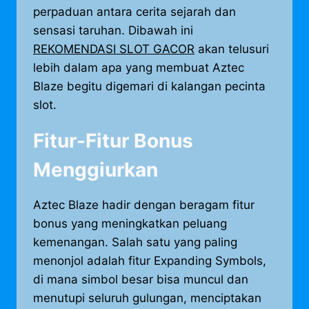
perpaduan antara cerita sejarah dan
sensasi taruhan. Dibawah ini
REKOMENDASI SLOT GACOR
akan telusuri
lebih dalam apa yang membuat Aztec
Blaze begitu digemari di kalangan pecinta
slot.
Fitur-Fitur Bonus
Menggiurkan
Aztec Blaze hadir dengan beragam fitur
bonus yang meningkatkan peluang
kemenangan. Salah satu yang paling
menonjol adalah fitur Expanding Symbols,
di mana simbol besar bisa muncul dan
menutupi seluruh gulungan, menciptakan