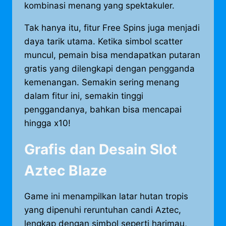
kombinasi menang yang spektakuler.
Tak hanya itu, fitur Free Spins juga menjadi
daya tarik utama. Ketika simbol scatter
muncul, pemain bisa mendapatkan putaran
gratis yang dilengkapi dengan pengganda
kemenangan. Semakin sering menang
dalam fitur ini, semakin tinggi
penggandanya, bahkan bisa mencapai
hingga x10!
Grafis dan Desain Slot
Aztec Blaze
Game ini menampilkan latar hutan tropis
yang dipenuhi reruntuhan candi Aztec,
lengkap dengan simbol seperti harimau,