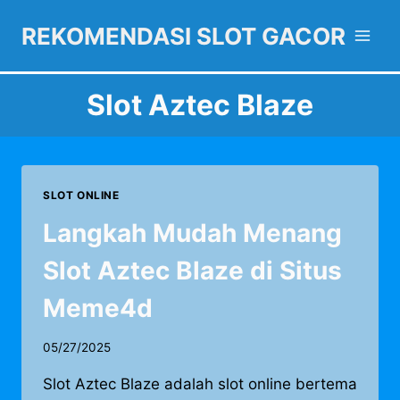
Skip
REKOMENDASI SLOT GACOR
to
content
Slot Aztec Blaze
SLOT ONLINE
Langkah Mudah Menang
Slot Aztec Blaze di Situs
Meme4d
05/27/2025
Slot Aztec Blaze adalah slot online bertema