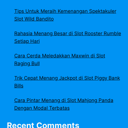
Tips Untuk Meraih Kemenangan Spektakuler
Slot Wild Bandito
Rahasia Menang Besar di Slot Rooster Rumble
Setiap Hari
Cara Cerda Meledakkan Maxwin di Slot
Raging Bull
Trik Cepat Menang Jackpot di Slot Piggy Bank
Bills
Cara Pintar Menang di Slot Mahjong Panda
Dengan Modal Terbatas
Recent Comments