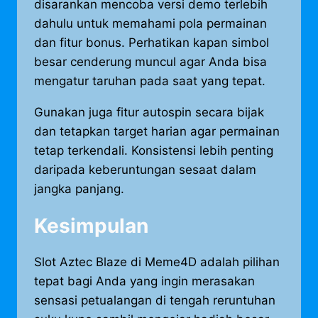
disarankan mencoba versi demo terlebih
dahulu untuk memahami pola permainan
dan fitur bonus. Perhatikan kapan simbol
besar cenderung muncul agar Anda bisa
mengatur taruhan pada saat yang tepat.
Gunakan juga fitur autospin secara bijak
dan tetapkan target harian agar permainan
tetap terkendali. Konsistensi lebih penting
daripada keberuntungan sesaat dalam
jangka panjang.
Kesimpulan
Slot Aztec Blaze di Meme4D adalah pilihan
tepat bagi Anda yang ingin merasakan
sensasi petualangan di tengah reruntuhan