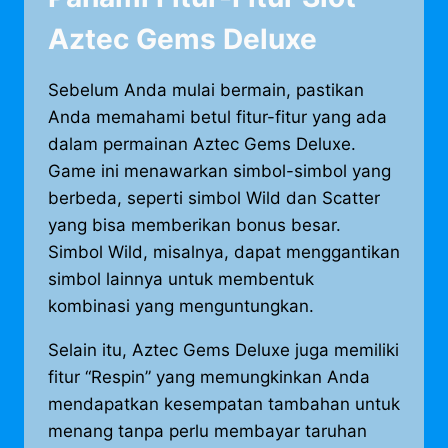
Aztec Gems Deluxe
Sebelum Anda mulai bermain, pastikan
Anda memahami betul fitur-fitur yang ada
dalam permainan Aztec Gems Deluxe.
Game ini menawarkan simbol-simbol yang
berbeda, seperti simbol Wild dan Scatter
yang bisa memberikan bonus besar.
Simbol Wild, misalnya, dapat menggantikan
simbol lainnya untuk membentuk
kombinasi yang menguntungkan.
Selain itu, Aztec Gems Deluxe juga memiliki
fitur “Respin” yang memungkinkan Anda
mendapatkan kesempatan tambahan untuk
menang tanpa perlu membayar taruhan