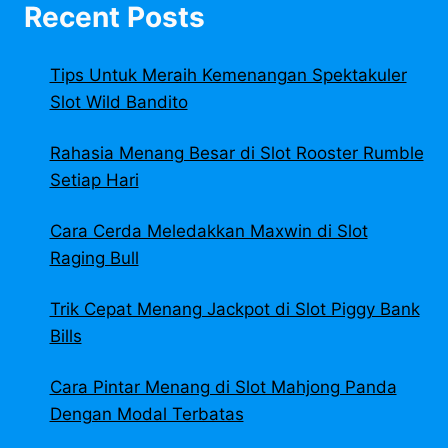
Recent Posts
Tips Untuk Meraih Kemenangan Spektakuler
Slot Wild Bandito
Rahasia Menang Besar di Slot Rooster Rumble
Setiap Hari
Cara Cerda Meledakkan Maxwin di Slot
Raging Bull
Trik Cepat Menang Jackpot di Slot Piggy Bank
Bills
Cara Pintar Menang di Slot Mahjong Panda
Dengan Modal Terbatas