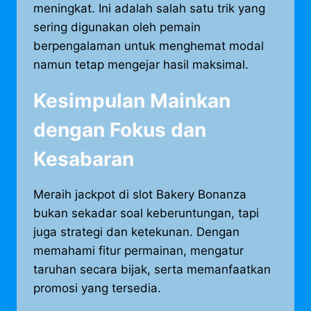
meningkat. Ini adalah salah satu trik yang
sering digunakan oleh pemain
berpengalaman untuk menghemat modal
namun tetap mengejar hasil maksimal.
Kesimpulan Mainkan
dengan Fokus dan
Kesabaran
Meraih jackpot di slot Bakery Bonanza
bukan sekadar soal keberuntungan, tapi
juga strategi dan ketekunan. Dengan
memahami fitur permainan, mengatur
taruhan secara bijak, serta memanfaatkan
promosi yang tersedia.