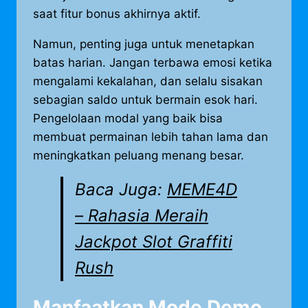
saat fitur bonus akhirnya aktif.
Namun, penting juga untuk menetapkan
batas harian. Jangan terbawa emosi ketika
mengalami kekalahan, dan selalu sisakan
sebagian saldo untuk bermain esok hari.
Pengelolaan modal yang baik bisa
membuat permainan lebih tahan lama dan
meningkatkan peluang menang besar.
Baca Juga:
MEME4D
– Rahasia Meraih
Jackpot Slot Graffiti
Rush
Manfaatkan Mode Demo