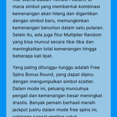
mana simbol yang membentuk kombinasi
kemenangan akan hilang dan digantikan
dengan simbol baru, memungkinkan
kemenangan beruntun dalam satu putaran.
Selain itu, ada juga fitur Multiplier Random
yang bisa muncul secara tiba-tiba dan
meningkatkan total kemenangan hingga
beberapa kali lipat.
Yang paling ditunggu-tunggu adalah Free
Spins Bonus Round, yang dapat dipicu
dengan mengumpulkan simbol scatter.
Dalam mode ini, peluang munculnya
pengali dan kemenangan besar meningkat
drastis. Banyak pemain berhasil meraih
jackpot justru dalam mode free spins ini,
sehingga sangat penting untuk