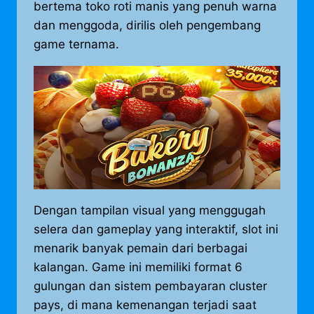
bertema toko roti manis yang penuh warna
dan menggoda, dirilis oleh pengembang
game ternama.
Dengan tampilan visual yang menggugah
selera dan gameplay yang interaktif, slot ini
menarik banyak pemain dari berbagai
kalangan. Game ini memiliki format 6
gulungan dan sistem pembayaran cluster
pays, di mana kemenangan terjadi saat