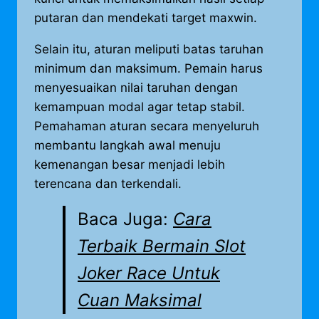
putaran dan mendekati target maxwin.
Selain itu, aturan meliputi batas taruhan
minimum dan maksimum. Pemain harus
menyesuaikan nilai taruhan dengan
kemampuan modal agar tetap stabil.
Pemahaman aturan secara menyeluruh
membantu langkah awal menuju
kemenangan besar menjadi lebih
terencana dan terkendali.
Baca Juga:
Cara
Terbaik Bermain Slot
Joker Race Untuk
Cuan Maksimal