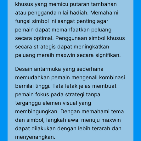
khusus yang memicu putaran tambahan
atau pengganda nilai hadiah. Memahami
fungsi simbol ini sangat penting agar
pemain dapat memanfaatkan peluang
secara optimal. Penggunaan simbol khusus
secara strategis dapat meningkatkan
peluang meraih maxwin secara signifikan.
Desain antarmuka yang sederhana
memudahkan pemain mengenali kombinasi
bernilai tinggi. Tata letak jelas membuat
pemain fokus pada strategi tanpa
terganggu elemen visual yang
membingungkan. Dengan memahami tema
dan simbol, langkah awal menuju maxwin
dapat dilakukan dengan lebih terarah dan
menyenangkan.