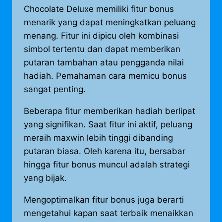
Chocolate Deluxe memiliki fitur bonus
menarik yang dapat meningkatkan peluang
menang. Fitur ini dipicu oleh kombinasi
simbol tertentu dan dapat memberikan
putaran tambahan atau pengganda nilai
hadiah. Pemahaman cara memicu bonus
sangat penting.
Beberapa fitur memberikan hadiah berlipat
yang signifikan. Saat fitur ini aktif, peluang
meraih maxwin lebih tinggi dibanding
putaran biasa. Oleh karena itu, bersabar
hingga fitur bonus muncul adalah strategi
yang bijak.
Mengoptimalkan fitur bonus juga berarti
mengetahui kapan saat terbaik menaikkan