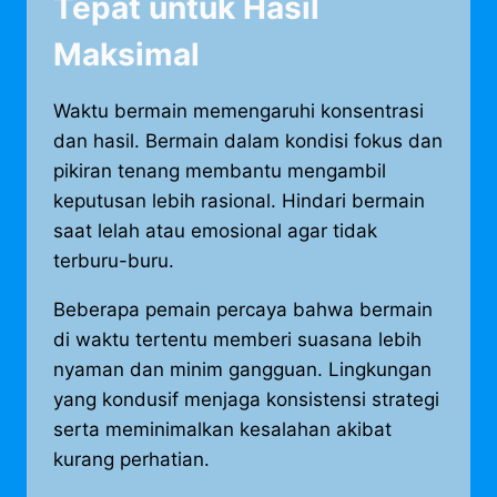
Tepat untuk Hasil
Maksimal
Waktu bermain memengaruhi konsentrasi
dan hasil. Bermain dalam kondisi fokus dan
pikiran tenang membantu mengambil
keputusan lebih rasional. Hindari bermain
saat lelah atau emosional agar tidak
terburu-buru.
Beberapa pemain percaya bahwa bermain
di waktu tertentu memberi suasana lebih
nyaman dan minim gangguan. Lingkungan
yang kondusif menjaga konsistensi strategi
serta meminimalkan kesalahan akibat
kurang perhatian.