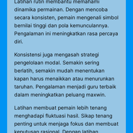
Latihan rutin membantu memahami
dinamika permainan. Dengan mencoba
secara konsisten, pemain mengenali simbol
bernilai tinggi dan pola kemunculannya.
Pengalaman ini meningkatkan rasa percaya
diri.
Konsistensi juga mengasah strategi
pengelolaan modal. Semakin sering
berlatih, semakin mudah menentukan
kapan harus menaikkan atau menurunkan
taruhan. Pengalaman menjadi guru terbaik
dalam meningkatkan peluang maxwin.
Latihan membuat pemain lebih tenang
menghadapi fluktuasi hasil. Sikap tenang
penting untuk menjaga fokus dan membuat
keputusan rasional. Dengan latihan