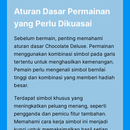
Aturan Dasar Permainan
yang Perlu Dikuasai
Sebelum bermain, penting memahami
aturan dasar Chocolate Deluxe. Permainan
menggunakan kombinasi simbol pada garis
tertentu untuk menghasilkan kemenangan.
Pemain perlu mengenali simbol bernilai
tinggi dan kombinasi yang memberi hadiah
besar.
Terdapat simbol khusus yang
meningkatkan peluang menang, seperti
pengganda dan pemicu fitur tambahan.
Memahami cara kerja simbol ini menjadi
kunci untuk memaksimalkan hasil setiap