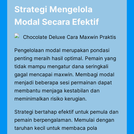
Strategi Mengelola
Modal Secara Efektif
Pengelolaan modal merupakan pondasi
penting meraih hasil optimal. Pemain yang
tidak mampu mengatur dana seringkali
gagal mencapai maxwin. Membagi modal
menjadi beberapa sesi permainan dapat
membantu menjaga kestabilan dan
meminimalkan risiko kerugian.
Strategi bertahap efektif untuk pemula dan
pemain berpengalaman. Memulai dengan
taruhan kecil untuk membaca pola