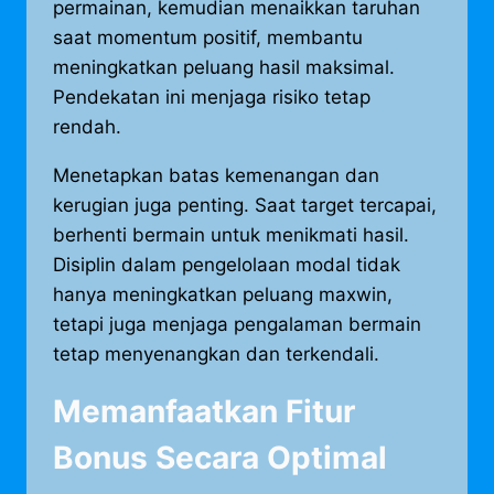
permainan, kemudian menaikkan taruhan
saat momentum positif, membantu
meningkatkan peluang hasil maksimal.
Pendekatan ini menjaga risiko tetap
rendah.
Menetapkan batas kemenangan dan
kerugian juga penting. Saat target tercapai,
berhenti bermain untuk menikmati hasil.
Disiplin dalam pengelolaan modal tidak
hanya meningkatkan peluang maxwin,
tetapi juga menjaga pengalaman bermain
tetap menyenangkan dan terkendali.
Memanfaatkan Fitur
Bonus Secara Optimal