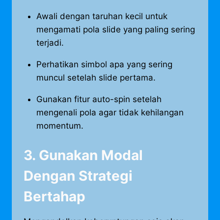
Awali dengan taruhan kecil untuk
mengamati pola slide yang paling sering
terjadi.
Perhatikan simbol apa yang sering
muncul setelah slide pertama.
Gunakan fitur auto-spin setelah
mengenali pola agar tidak kehilangan
momentum.
3. Gunakan Modal
Dengan Strategi
Bertahap