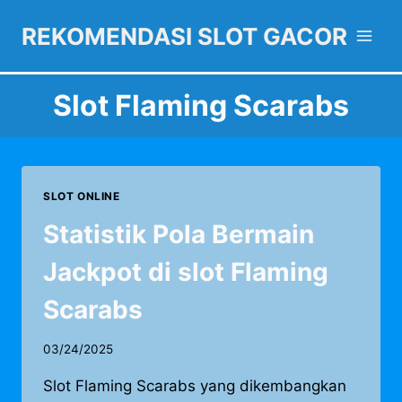
Skip
REKOMENDASI SLOT GACOR
to
content
Slot Flaming Scarabs
SLOT ONLINE
Statistik Pola Bermain
Jackpot di slot Flaming
Scarabs
03/24/2025
Slot Flaming Scarabs yang dikembangkan