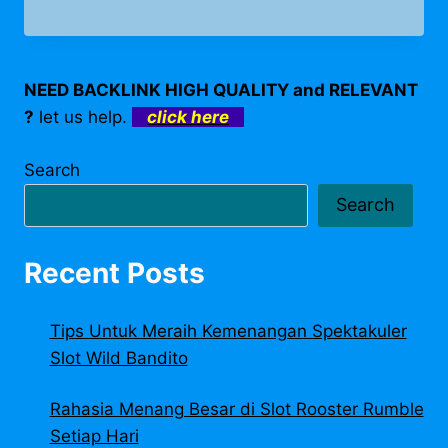
NEED BACKLINK HIGH QUALITY and RELEVANT
?
let us help.
click here
Search
Search
Recent Posts
Tips Untuk Meraih Kemenangan Spektakuler
Slot Wild Bandito
Rahasia Menang Besar di Slot Rooster Rumble
Setiap Hari