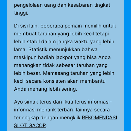
pengelolaan uang dan kesabaran tingkat
tinggi.
Di sisi lain, beberapa pemain memilih untuk
membuat taruhan yang lebih kecil tetapi
lebih stabil dalam jangka waktu yang lebih
lama. Statistik menunjukkan bahwa
meskipun hadiah jackpot yang bisa Anda
menangkan tidak sebesar taruhan yang
lebih besar. Memasang taruhan yang lebih
kecil secara konsisten akan membantu
Anda menang lebih sering.
Ayo simak terus dan ikuti terus informasi-
informasi menarik terbaru lainnya secara
terlengkap dengan mengklik
REKOMENDASI
SLOT GACOR
.