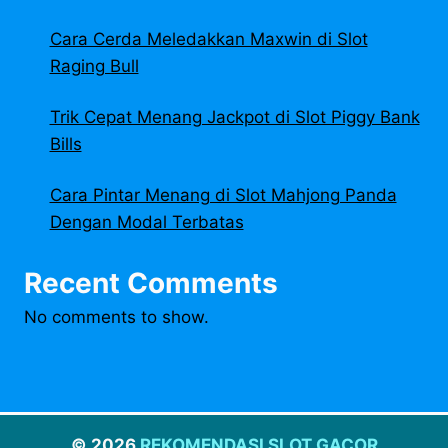
Cara Cerda Meledakkan Maxwin di Slot
Raging Bull
Trik Cepat Menang Jackpot di Slot Piggy Bank
Bills
Cara Pintar Menang di Slot Mahjong Panda
Dengan Modal Terbatas
Recent Comments
No comments to show.
© 2026
REKOMENDASI SLOT GACOR