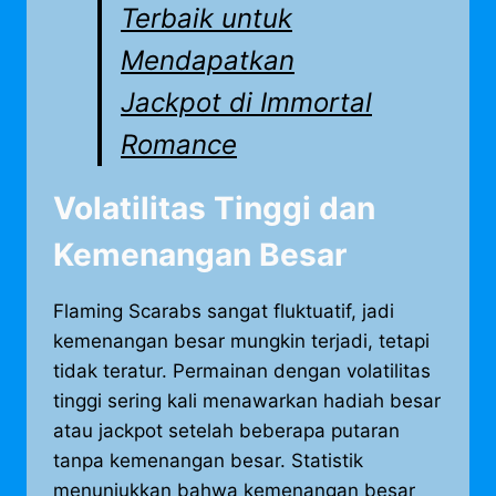
Terbaik untuk
Mendapatkan
Jackpot di Immortal
Romance
Volatilitas Tinggi dan
Kemenangan Besar
Flaming Scarabs sangat fluktuatif, jadi
kemenangan besar mungkin terjadi, tetapi
tidak teratur. Permainan dengan volatilitas
tinggi sering kali menawarkan hadiah besar
atau jackpot setelah beberapa putaran
tanpa kemenangan besar. Statistik
menunjukkan bahwa kemenangan besar