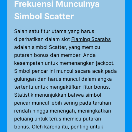
Frekuensi Munculnya
Simbol Scatter
Salah satu fitur utama yang harus
diperhatikan dalam slot
Flaming Scarabs
adalah simbol Scatter, yang memicu
putaran bonus dan memberi Anda
kesempatan untuk memenangkan jackpot.
Simbol pencar ini muncul secara acak pada
gulungan dan harus muncul dalam angka
tertentu untuk mengaktifkan fitur bonus.
Statistik menunjukkan bahwa simbol
pencar muncul lebih sering pada taruhan
rendah hingga menengah, meningkatkan
peluang untuk terus memicu putaran
bonus. Oleh karena itu, penting untuk