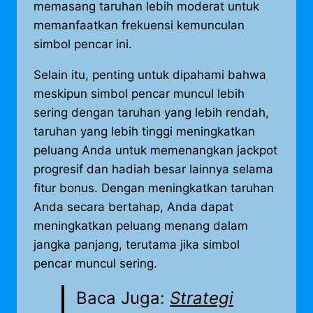
memasang taruhan lebih moderat untuk
memanfaatkan frekuensi kemunculan
simbol pencar ini.
Selain itu, penting untuk dipahami bahwa
meskipun simbol pencar muncul lebih
sering dengan taruhan yang lebih rendah,
taruhan yang lebih tinggi meningkatkan
peluang Anda untuk memenangkan jackpot
progresif dan hadiah besar lainnya selama
fitur bonus. Dengan meningkatkan taruhan
Anda secara bertahap, Anda dapat
meningkatkan peluang menang dalam
jangka panjang, terutama jika simbol
pencar muncul sering.
Baca Juga:
Strategi