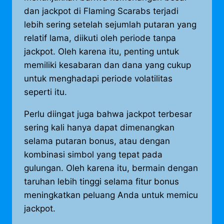
dan jackpot di Flaming Scarabs terjadi
lebih sering setelah sejumlah putaran yang
relatif lama, diikuti oleh periode tanpa
jackpot. Oleh karena itu, penting untuk
memiliki kesabaran dan dana yang cukup
untuk menghadapi periode volatilitas
seperti itu.
Perlu diingat juga bahwa jackpot terbesar
sering kali hanya dapat dimenangkan
selama putaran bonus, atau dengan
kombinasi simbol yang tepat pada
gulungan. Oleh karena itu, bermain dengan
taruhan lebih tinggi selama fitur bonus
meningkatkan peluang Anda untuk memicu
jackpot.