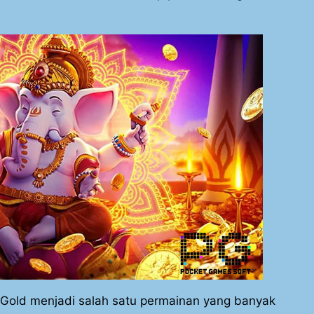
 Gold menjadi salah satu permainan yang banyak