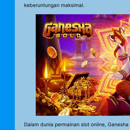
keberuntungan maksimal.
Dalam dunia permainan slot online, Ganesha