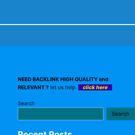
NEED BACKLINK HIGH QUALITY and
RELEVANT ?
let us help.
click here
Search
Search
Recent Posts