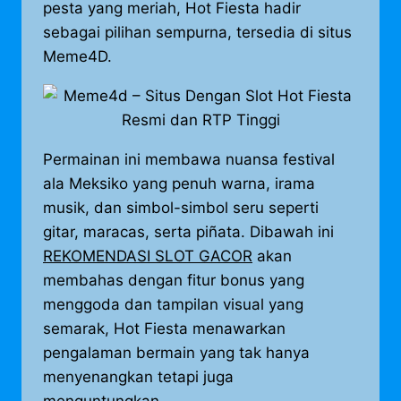
pesta yang meriah, Hot Fiesta hadir
sebagai pilihan sempurna, tersedia di situs
Meme4D.
Permainan ini membawa nuansa festival
ala Meksiko yang penuh warna, irama
musik, dan simbol-simbol seru seperti
gitar, maracas, serta piñata. Dibawah ini
REKOMENDASI SLOT GACOR
akan
membahas dengan fitur bonus yang
menggoda dan tampilan visual yang
semarak, Hot Fiesta menawarkan
pengalaman bermain yang tak hanya
menyenangkan tetapi juga