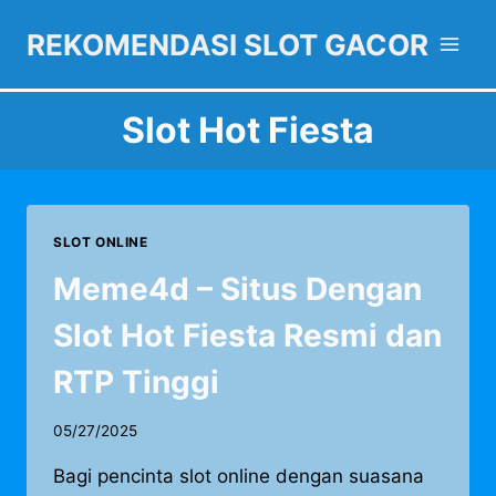
Skip
REKOMENDASI SLOT GACOR
to
content
Slot Hot Fiesta
SLOT ONLINE
Meme4d – Situs Dengan
Slot Hot Fiesta Resmi dan
RTP Tinggi
05/27/2025
Bagi pencinta slot online dengan suasana