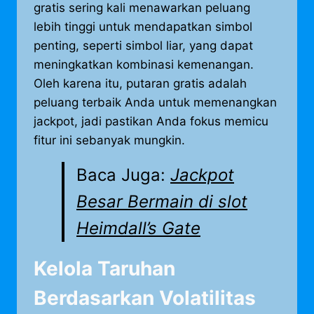
gratis sering kali menawarkan peluang
lebih tinggi untuk mendapatkan simbol
penting, seperti simbol liar, yang dapat
meningkatkan kombinasi kemenangan.
Oleh karena itu, putaran gratis adalah
peluang terbaik Anda untuk memenangkan
jackpot, jadi pastikan Anda fokus memicu
fitur ini sebanyak mungkin.
Baca Juga:
Jackpot
Besar Bermain di slot
Heimdall’s Gate
Kelola Taruhan
Berdasarkan Volatilitas