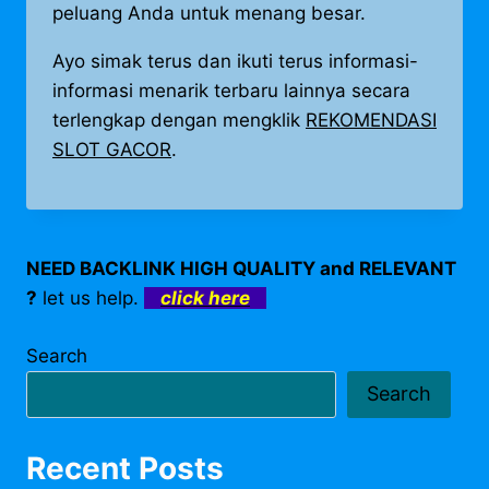
peluang Anda untuk menang besar.
Ayo simak terus dan ikuti terus informasi-
informasi menarik terbaru lainnya secara
terlengkap dengan mengklik
REKOMENDASI
SLOT GACOR
.
NEED BACKLINK HIGH QUALITY and RELEVANT
?
let us help.
click here
Search
Search
Recent Posts