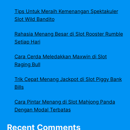
Tips Untuk Meraih Kemenangan Spektakuler
Slot Wild Bandito
Rahasia Menang Besar di Slot Rooster Rumble
Setiap Hari
Cara Cerda Meledakkan Maxwin di Slot
Raging Bull
Trik Cepat Menang Jackpot di Slot Piggy Bank
Bills
Cara Pintar Menang di Slot Mahjong Panda
Dengan Modal Terbatas
Recent Comments