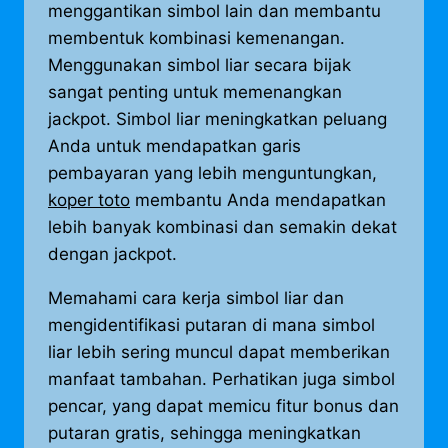
menggantikan simbol lain dan membantu
membentuk kombinasi kemenangan.
Menggunakan simbol liar secara bijak
sangat penting untuk memenangkan
jackpot. Simbol liar meningkatkan peluang
Anda untuk mendapatkan garis
pembayaran yang lebih menguntungkan,
koper toto
membantu Anda mendapatkan
lebih banyak kombinasi dan semakin dekat
dengan jackpot.
Memahami cara kerja simbol liar dan
mengidentifikasi putaran di mana simbol
liar lebih sering muncul dapat memberikan
manfaat tambahan. Perhatikan juga simbol
pencar, yang dapat memicu fitur bonus dan
putaran gratis, sehingga meningkatkan