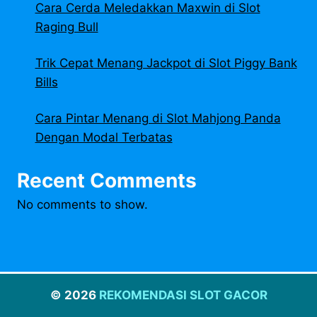
Cara Cerda Meledakkan Maxwin di Slot
Raging Bull
Trik Cepat Menang Jackpot di Slot Piggy Bank
Bills
Cara Pintar Menang di Slot Mahjong Panda
Dengan Modal Terbatas
Recent Comments
No comments to show.
© 2026
REKOMENDASI SLOT GACOR