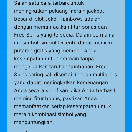
Salah satu cara terbaik untuk
meningkatkan peluang meraih jackpot
besar di slot
Joker Rainbows
adalah
dengan memanfaatkan fitur bonus dan
Free Spins yang tersedia. Dalam permainan
ini, simbol-simbol tertentu dapat memicu
putaran gratis yang memberi Anda
kesempatan untuk bermain tanpa
mengeluarkan taruhan tambahan. Free
Spins sering kali disertai dengan multipliers
yang dapat meningkatkan kemenangan
Anda secara signifikan. Jika Anda berhasil
memicu fitur bonus, pastikan Anda
memanfaatkan setiap kesempatan untuk
meraih kombinasi simbol yang
menguntungkan.