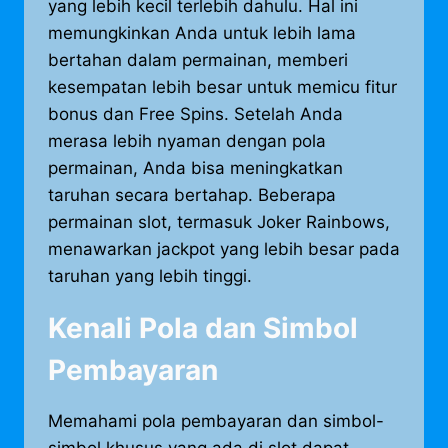
yang lebih kecil terlebih dahulu. Hal ini
memungkinkan Anda untuk lebih lama
bertahan dalam permainan, memberi
kesempatan lebih besar untuk memicu fitur
bonus dan Free Spins. Setelah Anda
merasa lebih nyaman dengan pola
permainan, Anda bisa meningkatkan
taruhan secara bertahap. Beberapa
permainan slot, termasuk Joker Rainbows,
menawarkan jackpot yang lebih besar pada
taruhan yang lebih tinggi.
Kenali Pola dan Simbol
Pembayaran
Memahami pola pembayaran dan simbol-