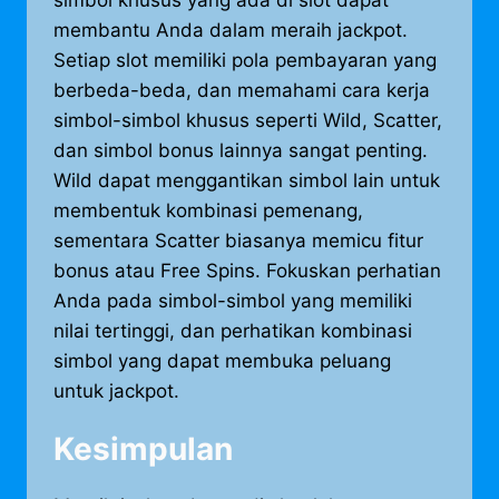
simbol khusus yang ada di slot dapat
membantu Anda dalam meraih jackpot.
Setiap slot memiliki pola pembayaran yang
berbeda-beda, dan memahami cara kerja
simbol-simbol khusus seperti Wild, Scatter,
dan simbol bonus lainnya sangat penting.
Wild dapat menggantikan simbol lain untuk
membentuk kombinasi pemenang,
sementara Scatter biasanya memicu fitur
bonus atau Free Spins. Fokuskan perhatian
Anda pada simbol-simbol yang memiliki
nilai tertinggi, dan perhatikan kombinasi
simbol yang dapat membuka peluang
untuk jackpot.
Kesimpulan