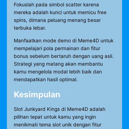
Fokuslah pada simbol scatter karena
mereka adalah kunci untuk memicu free
spins, dimana peluang menang besar
terbuka lebar.
Manfaatkan mode demo di Meme4D untuk
mempelajari pola permainan dan fitur
bonus sebelum bertaruh dengan uang asli.
Strategi yang matang akan membantu
kamu mengelola modal lebih baik dan
mendapatkan hasil optimal.
Kesimpulan
Slot Junkyard Kings di Meme4D adalah
pilihan tepat untuk kamu yang ingin
menikmati tema slot unik dengan fitur