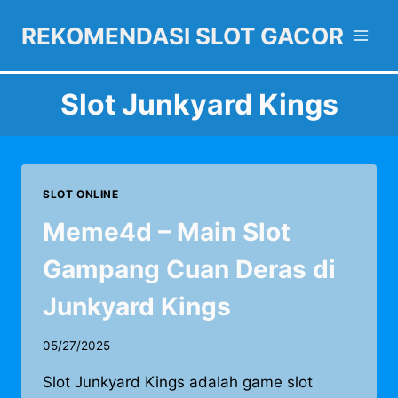
Skip
REKOMENDASI SLOT GACOR
to
content
Slot Junkyard Kings
SLOT ONLINE
Meme4d – Main Slot
Gampang Cuan Deras di
Junkyard Kings
05/27/2025
Slot Junkyard Kings adalah game slot