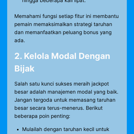
hingga beberapa kali lipat.
Memahami fungsi setiap fitur ini membantu
pemain memaksimalkan strategi taruhan
dan memanfaatkan peluang bonus yang
ada.
2. Kelola Modal Dengan
Bijak
Salah satu kunci sukses meraih jackpot
besar adalah manajemen modal yang baik.
Jangan tergoda untuk memasang taruhan
besar secara terus-menerus. Berikut
beberapa poin penting:
Mulailah dengan taruhan kecil untuk