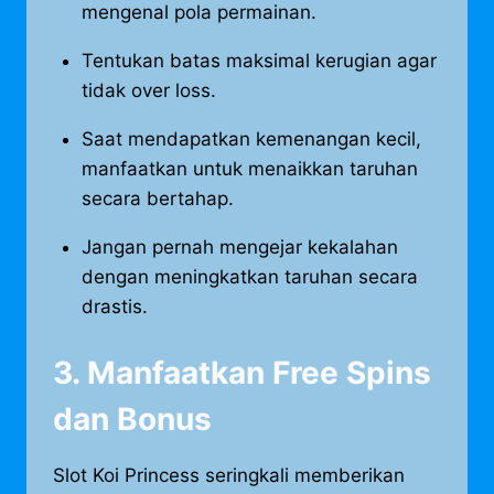
mengenal pola permainan.
Tentukan batas maksimal kerugian agar
tidak over loss.
Saat mendapatkan kemenangan kecil,
manfaatkan untuk menaikkan taruhan
secara bertahap.
Jangan pernah mengejar kekalahan
dengan meningkatkan taruhan secara
drastis.
3. Manfaatkan Free Spins
dan Bonus
Slot Koi Princess seringkali memberikan