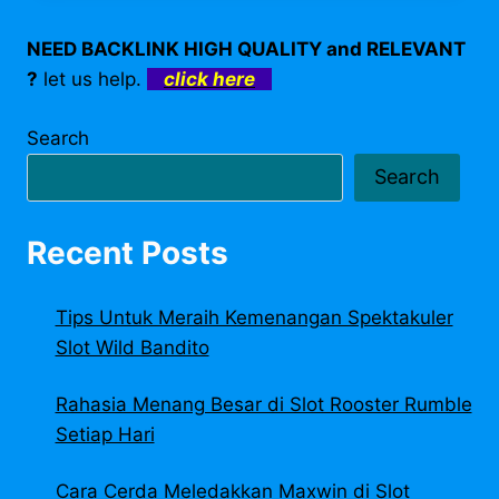
NEED BACKLINK HIGH QUALITY and RELEVANT
?
let us help.
click here
Search
Search
Recent Posts
Tips Untuk Meraih Kemenangan Spektakuler
Slot Wild Bandito
Rahasia Menang Besar di Slot Rooster Rumble
Setiap Hari
Cara Cerda Meledakkan Maxwin di Slot