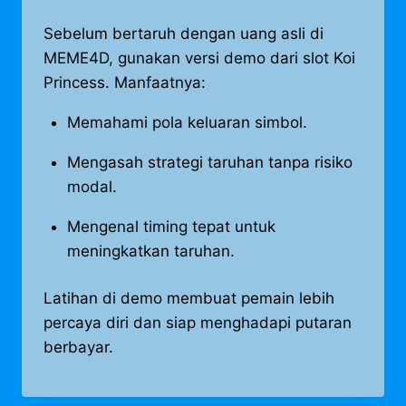
Sebelum bertaruh dengan uang asli di
MEME4D, gunakan versi demo dari slot Koi
Princess. Manfaatnya:
Memahami pola keluaran simbol.
Mengasah strategi taruhan tanpa risiko
modal.
Mengenal timing tepat untuk
meningkatkan taruhan.
Latihan di demo membuat pemain lebih
percaya diri dan siap menghadapi putaran
berbayar.