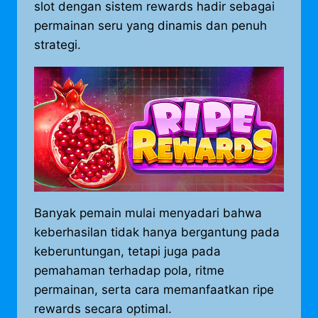
slot dengan sistem rewards hadir sebagai
permainan seru yang dinamis dan penuh
strategi.
Banyak pemain mulai menyadari bahwa
keberhasilan tidak hanya bergantung pada
keberuntungan, tetapi juga pada
pemahaman terhadap pola, ritme
permainan, serta cara memanfaatkan ripe
rewards secara optimal.