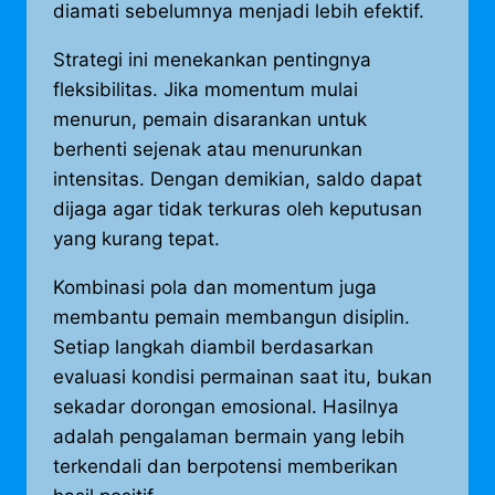
diamati sebelumnya menjadi lebih efektif.
Strategi ini menekankan pentingnya
fleksibilitas. Jika momentum mulai
menurun, pemain disarankan untuk
berhenti sejenak atau menurunkan
intensitas. Dengan demikian, saldo dapat
dijaga agar tidak terkuras oleh keputusan
yang kurang tepat.
Kombinasi pola dan momentum juga
membantu pemain membangun disiplin.
Setiap langkah diambil berdasarkan
evaluasi kondisi permainan saat itu, bukan
sekadar dorongan emosional. Hasilnya
adalah pengalaman bermain yang lebih
terkendali dan berpotensi memberikan