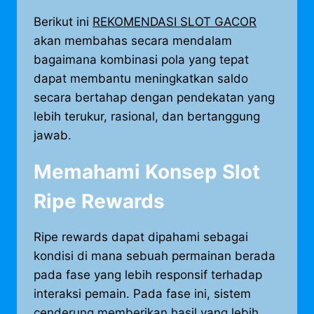
Berikut ini
REKOMENDASI SLOT GACOR
akan membahas secara mendalam
bagaimana kombinasi pola yang tepat
dapat membantu meningkatkan saldo
secara bertahap dengan pendekatan yang
lebih terukur, rasional, dan bertanggung
jawab.
Memahami Konsep Slot
Ripe Rewards
Ripe rewards dapat dipahami sebagai
kondisi di mana sebuah permainan berada
pada fase yang lebih responsif terhadap
interaksi pemain. Pada fase ini, sistem
cenderung memberikan hasil yang lebih