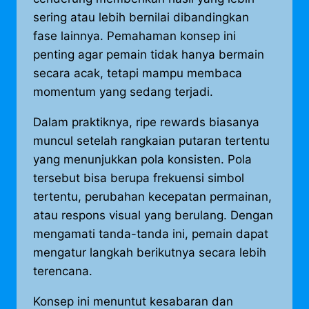
sering atau lebih bernilai dibandingkan
fase lainnya. Pemahaman konsep ini
penting agar pemain tidak hanya bermain
secara acak, tetapi mampu membaca
momentum yang sedang terjadi.
Dalam praktiknya, ripe rewards biasanya
muncul setelah rangkaian putaran tertentu
yang menunjukkan pola konsisten. Pola
tersebut bisa berupa frekuensi simbol
tertentu, perubahan kecepatan permainan,
atau respons visual yang berulang. Dengan
mengamati tanda-tanda ini, pemain dapat
mengatur langkah berikutnya secara lebih
terencana.
Konsep ini menuntut kesabaran dan