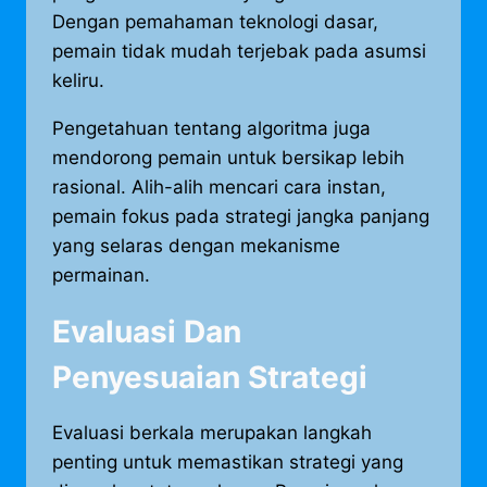
Dengan pemahaman teknologi dasar,
pemain tidak mudah terjebak pada asumsi
keliru.
Pengetahuan tentang algoritma juga
mendorong pemain untuk bersikap lebih
rasional. Alih-alih mencari cara instan,
pemain fokus pada strategi jangka panjang
yang selaras dengan mekanisme
permainan.
Evaluasi Dan
Penyesuaian Strategi
Evaluasi berkala merupakan langkah
penting untuk memastikan strategi yang