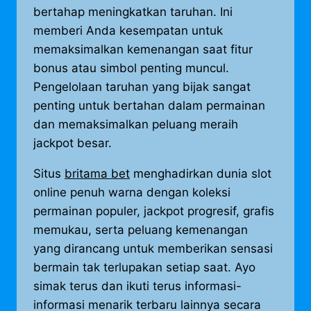
bertahap meningkatkan taruhan. Ini
memberi Anda kesempatan untuk
memaksimalkan kemenangan saat fitur
bonus atau simbol penting muncul.
Pengelolaan taruhan yang bijak sangat
penting untuk bertahan dalam permainan
dan memaksimalkan peluang meraih
jackpot besar.
Situs
britama bet
menghadirkan dunia slot
online penuh warna dengan koleksi
permainan populer, jackpot progresif, grafis
memukau, serta peluang kemenangan
yang dirancang untuk memberikan sensasi
bermain tak terlupakan setiap saat. Ayo
simak terus dan ikuti terus informasi-
informasi menarik terbaru lainnya secara