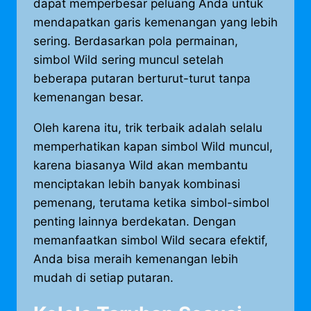
dapat memperbesar peluang Anda untuk
mendapatkan garis kemenangan yang lebih
sering. Berdasarkan pola permainan,
simbol Wild sering muncul setelah
beberapa putaran berturut-turut tanpa
kemenangan besar.
Oleh karena itu, trik terbaik adalah selalu
memperhatikan kapan simbol Wild muncul,
karena biasanya Wild akan membantu
menciptakan lebih banyak kombinasi
pemenang, terutama ketika simbol-simbol
penting lainnya berdekatan. Dengan
memanfaatkan simbol Wild secara efektif,
Anda bisa meraih kemenangan lebih
mudah di setiap putaran.