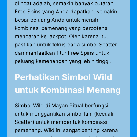
diingat adalah, semakin banyak putaran
Free Spins yang Anda dapatkan, semakin
besar peluang Anda untuk meraih
kombinasi pemenang yang berpotensi
mengarah ke jackpot. Oleh karena itu,
pastikan untuk fokus pada simbol Scatter
dan manfaatkan fitur Free Spins untuk
peluang kemenangan yang lebih tinggi.
Perhatikan Simbol Wild
untuk Kombinasi Menang
Simbol Wild di Mayan Ritual berfungsi
untuk menggantikan simbol lain (kecuali
Scatter) untuk membentuk kombinasi
pemenang. Wild ini sangat penting karena