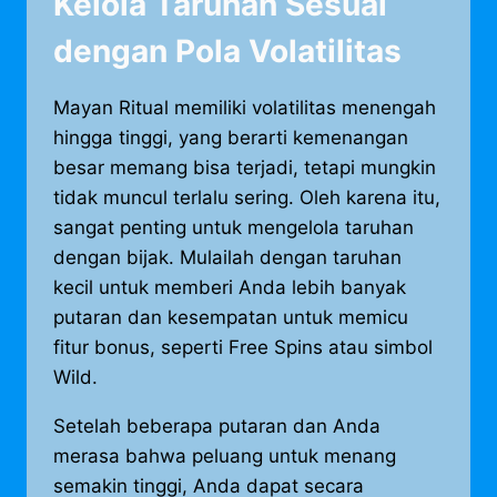
Kelola Taruhan Sesuai
dengan Pola Volatilitas
Mayan Ritual memiliki volatilitas menengah
hingga tinggi, yang berarti kemenangan
besar memang bisa terjadi, tetapi mungkin
tidak muncul terlalu sering. Oleh karena itu,
sangat penting untuk mengelola taruhan
dengan bijak. Mulailah dengan taruhan
kecil untuk memberi Anda lebih banyak
putaran dan kesempatan untuk memicu
fitur bonus, seperti Free Spins atau simbol
Wild.
Setelah beberapa putaran dan Anda
merasa bahwa peluang untuk menang
semakin tinggi, Anda dapat secara