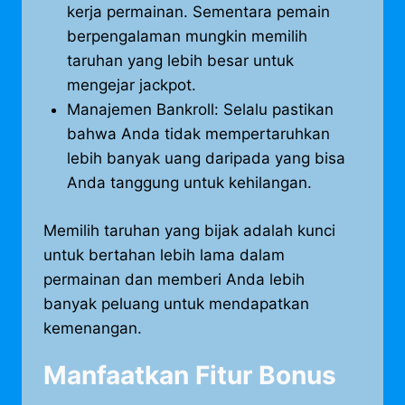
kerja permainan. Sementara pemain
berpengalaman mungkin memilih
taruhan yang lebih besar untuk
mengejar jackpot.
Manajemen Bankroll: Selalu pastikan
bahwa Anda tidak mempertaruhkan
lebih banyak uang daripada yang bisa
Anda tanggung untuk kehilangan.
Memilih taruhan yang bijak adalah kunci
untuk bertahan lebih lama dalam
permainan dan memberi Anda lebih
banyak peluang untuk mendapatkan
kemenangan.
Manfaatkan Fitur Bonus