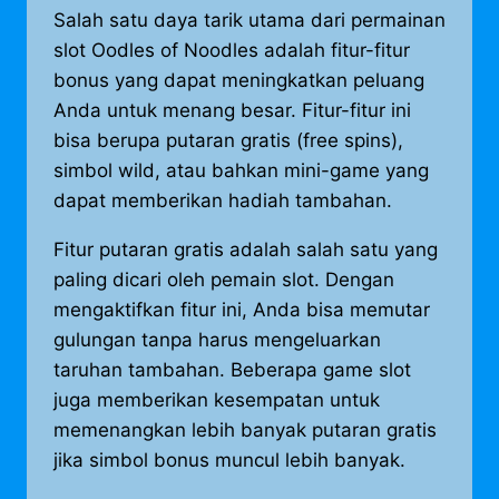
Salah satu daya tarik utama dari permainan
slot Oodles of Noodles adalah fitur-fitur
bonus yang dapat meningkatkan peluang
Anda untuk menang besar. Fitur-fitur ini
bisa berupa putaran gratis (free spins),
simbol wild, atau bahkan mini-game yang
dapat memberikan hadiah tambahan.
Fitur putaran gratis adalah salah satu yang
paling dicari oleh pemain slot. Dengan
mengaktifkan fitur ini, Anda bisa memutar
gulungan tanpa harus mengeluarkan
taruhan tambahan. Beberapa game slot
juga memberikan kesempatan untuk
memenangkan lebih banyak putaran gratis
jika simbol bonus muncul lebih banyak.