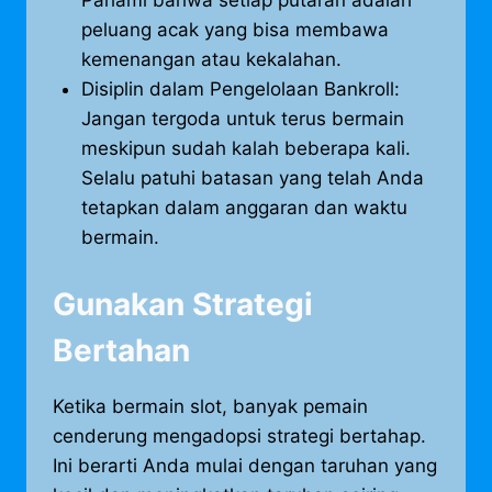
Pahami bahwa setiap putaran adalah
peluang acak yang bisa membawa
kemenangan atau kekalahan.
Disiplin dalam Pengelolaan Bankroll:
Jangan tergoda untuk terus bermain
meskipun sudah kalah beberapa kali.
Selalu patuhi batasan yang telah Anda
tetapkan dalam anggaran dan waktu
bermain.
Gunakan Strategi
Bertahan
Ketika bermain slot, banyak pemain
cenderung mengadopsi strategi bertahap.
Ini berarti Anda mulai dengan taruhan yang