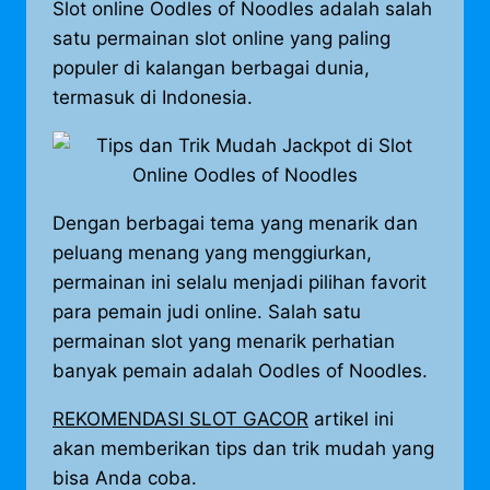
Slot online Oodles of Noodles adalah salah
satu permainan slot online yang paling
populer di kalangan berbagai dunia,
termasuk di Indonesia.
Dengan berbagai tema yang menarik dan
peluang menang yang menggiurkan,
permainan ini selalu menjadi pilihan favorit
para pemain judi online.
Salah satu
permainan slot yang menarik perhatian
banyak pemain adalah Oodles of Noodles.
REKOMENDASI SLOT GACOR
artikel ini
akan memberikan tips dan trik mudah yang
bisa Anda coba.