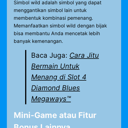
Simbol wild adalah simbol yang dapat
menggantikan simbol lain untuk
membentuk kombinasi pemenang.
Memanfaatkan simbol wild dengan bijak
bisa membantu Anda mencetak lebih
banyak kemenangan.
Baca Juga:
Cara Jitu
Bermain Untuk
Menang di Slot 4
Diamond Blues
Megaways™
Mini-Game atau Fitur
Bonus Lainnya