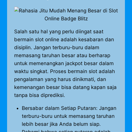
Salah satu hal yang perlu diingat saat
bermain slot online adalah kesabaran dan
disiplin. Jangan terburu-buru dalam
memasang taruhan besar atau berharap
untuk memenangkan jackpot besar dalam
waktu singkat. Proses bermain slot adalah
pengalaman yang harus dinikmati, dan
kemenangan besar bisa datang kapan saja
tanpa bisa diprediksi.
Bersabar dalam Setiap Putaran: Jangan
terburu-buru untuk memasang taruhan
lebih besar jika Anda belum siap.