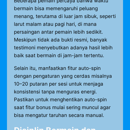
Beberapa pemain percaya bahwa waktu
bermain bisa memengaruhi peluang
menang, terutama di luar jam sibuk, seperti
larut malam atau pagi hari, di mana
persaingan antar pemain lebih sedikit.
Meskipun tidak ada bukti resmi, banyak
testimoni menyebutkan adanya hasil lebih
baik saat bermain di jam-jam tertentu.
Selain itu, manfaatkan fitur auto-spin
dengan pengaturan yang cerdas misalnya
10–20 putaran per sesi untuk menjaga
konsistensi tanpa menguras energi.
Pastikan untuk menghentikan auto-spin
saat fitur bonus mulai sering muncul agar
bisa mengatur taruhan secara manual.