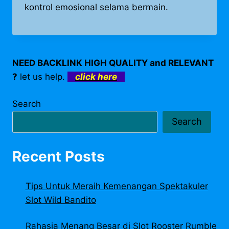
kontrol emosional selama bermain.
NEED BACKLINK HIGH QUALITY and RELEVANT
?
let us help.
click here
Search
Search
Recent Posts
Tips Untuk Meraih Kemenangan Spektakuler
Slot Wild Bandito
Rahasia Menang Besar di Slot Rooster Rumble