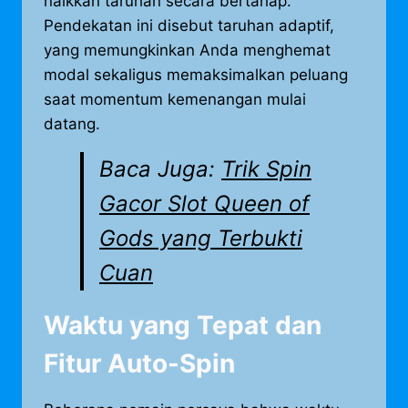
naikkan taruhan secara bertahap.
Pendekatan ini disebut taruhan adaptif,
yang memungkinkan Anda menghemat
modal sekaligus memaksimalkan peluang
saat momentum kemenangan mulai
datang.
Baca Juga:
Trik Spin
Gacor Slot Queen of
Gods yang Terbukti
Cuan
Waktu yang Tepat dan
Fitur Auto-Spin