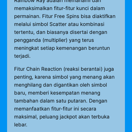
Rainbow Ray adalah memahami dan
memaksimalkan fitur-fitur kunci dalam
permainan. Fitur Free Spins bisa diaktifkan
melalui simbol Scatter atau kombinasi
tertentu, dan biasanya disertai dengan
pengganda (multiplier) yang terus
meningkat setiap kemenangan beruntun
terjadi.
Fitur Chain Reaction (reaksi berantai) juga
penting, karena simbol yang menang akan
menghilang dan digantikan oleh simbol
baru, memberi kesempatan menang
tambahan dalam satu putaran. Dengan
memanfaatkan fitur-fitur ini secara
maksimal, peluang jackpot akan terbuka
lebar.