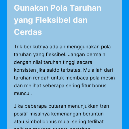
Gunakan Pola Taruhan
yang Fleksibel dan
Cerdas
Trik berikutnya adalah menggunakan pola
taruhan yang fleksibel. Jangan bermain
dengan nilai taruhan tinggi secara
konsisten jika saldo terbatas. Mulailah dari
taruhan rendah untuk membaca pola mesin
dan melihat seberapa sering fitur bonus
muncul.
Jika beberapa putaran menunjukkan tren
positif misalnya kemenangan beruntun
atau simbol bonus mulai sering terlihat