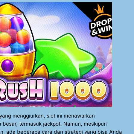
ang menggiurkan, slot ini menawarkan
 besar, termasuk jackpot. Namun, meskipun
n, ada beberapa cara dan strategi yang bisa Anda