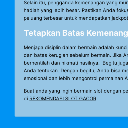
Selain itu, pengganda kemenangan yang mun
hadiah yang lebih besar. Pastikan Anda fokus 
peluang terbesar untuk mendapatkan jackpot
Tetapkan Batas Kemenang
Menjaga disiplin dalam bermain adalah kunc
dan batas kerugian sebelum bermain. Jika 
berhentilah dan nikmati hasilnya. Begitu ju
Anda tentukan. Dengan begitu, Anda bisa me
emosional dan lebih mengontrol permainan 
Buat anda yang ingin bermain slot dengan 
di
REKOMENDASI SLOT GACOR
.