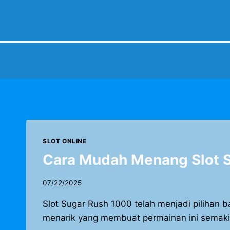
Skip
to
content
SLOT ONLINE
Cara Mudah Menang Slot Su
07/22/2025
Slot Sugar Rush 1000 telah menjadi pilihan b
menarik yang membuat permainan ini semaki