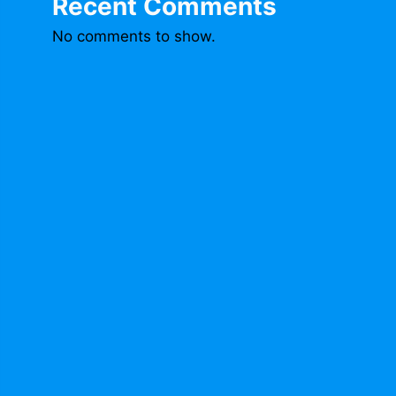
Recent Comments
No comments to show.