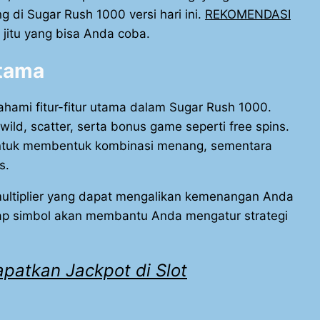
di Sugar Rush 1000 versi hari ini.
REKOMENDASI
itu yang bisa Anda coba.
Utama
ami fitur-fitur utama dalam Sugar Rush 1000.
ild, scatter, serta bonus game seperti free spins.
 untuk membentuk kombinasi menang, sementara
s.
r multiplier yang dapat mengalikan kemenangan Anda
tiap simbol akan membantu Anda mengatur strategi
apatkan Jackpot di Slot