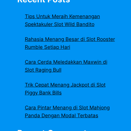
Tips Untuk Meraih Kemenangan
Spektakuler Slot Wild Bandito
Rahasia Menang Besar di Slot Rooster
Rumble Setiap Hari
Cara Cerda Meledakkan Maxwin di
Slot Raging Bull
Trik Cepat Menang Jackpot di Slot
Piggy Bank Bills
Cara Pintar Menang di Slot Mahjong
Panda Dengan Modal Terbatas