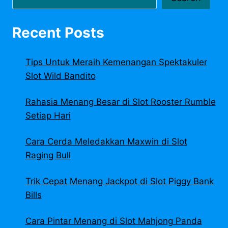
Recent Posts
Tips Untuk Meraih Kemenangan Spektakuler
Slot Wild Bandito
Rahasia Menang Besar di Slot Rooster Rumble
Setiap Hari
Cara Cerda Meledakkan Maxwin di Slot
Raging Bull
Trik Cepat Menang Jackpot di Slot Piggy Bank
Bills
Cara Pintar Menang di Slot Mahjong Panda