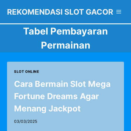
Skip
REKOMENDASI SLOT GACOR
to
content
Tabel Pembayaran
Permainan
SLOT ONLINE
Cara Bermain Slot Mega
Fortune Dreams Agar
Menang Jackpot
03/03/2025