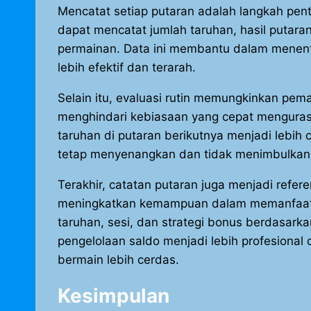
Mencatat setiap putaran adalah langkah pent
dapat mencatat jumlah taruhan, hasil putara
permainan. Data ini membantu dalam menentu
lebih efektif dan terarah.
Selain itu, evaluasi rutin memungkinkan p
menghindari kebiasaan yang cepat menguras 
taruhan di putaran berikutnya menjadi lebih 
tetap menyenangkan dan tidak menimbulkan s
Terakhir, catatan putaran juga menjadi refer
meningkatkan kemampuan dalam memanfaatk
taruhan, sesi, dan strategi bonus berdasar
pengelolaan saldo menjadi lebih profesional
bermain lebih cerdas.
Kesimpulan