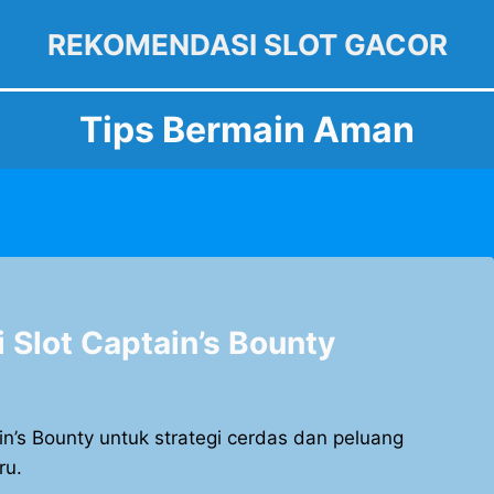
REKOMENDASI SLOT GACOR
Tips Bermain Aman
 Slot Captain’s Bounty
ain’s Bounty untuk strategi cerdas dan peluang
ru.