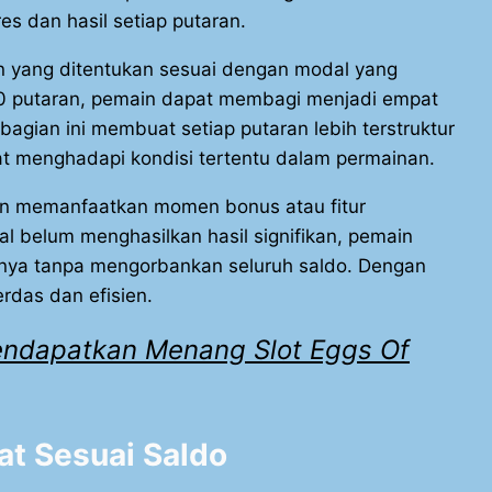
s dan hasil setiap putaran.
an yang ditentukan sesuai dengan modal yang
 100 putaran, pemain dapat membagi menjadi empat
gian ini membuat setiap putaran lebih terstruktur
t menghadapi kondisi tertentu dalam permainan.
in memanfaatkan momen bonus atau fitur
al belum menghasilkan hasil signifikan, pemain
utnya tanpa mengorbankan seluruh saldo. Dengan
rdas dan efisien.
endapatkan Menang Slot Eggs Of
at Sesuai Saldo