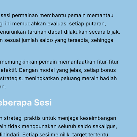
per sesi permainan membantu pemain memantau
i ini memudahkan evaluasi setiap putaran,
nurunkan taruhan dapat dilakukan secara bijak.
 sesuai jumlah saldo yang tersedia, sehingga
 memungkinkan pemain memanfaatkan fitur-fitur
 efektif. Dengan modal yang jelas, setiap bonus
 strategis, meningkatkan peluang meraih hadiah
an.
eberapa Sesi
 strategi praktis untuk menjaga keseimbangan
in tidak menggunakan seluruh saldo sekaligus,
hindari. Setiap sesi memiliki target tertentu