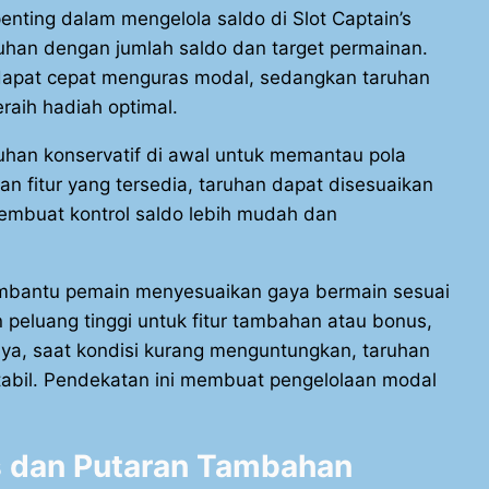
nting dalam mengelola saldo di Slot Captain’s
uhan dengan jumlah saldo dan target permainan.
 dapat cepat menguras modal, sedangkan taruhan
raih hadiah optimal.
han konservatif di awal untuk memantau pola
 fitur yang tersedia, taruhan dapat disesuaikan
embuat kontrol saldo lebih mudah dan
 membantu pemain menyesuaikan gaya bermain sesuai
 peluang tinggi untuk fitur tambahan atau bonus,
nya, saat kondisi kurang menguntungkan, taruhan
stabil. Pendekatan ini membuat pengelolaan modal
s dan Putaran Tambahan