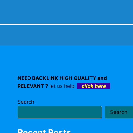
NEED BACKLINK HIGH QUALITY and
RELEVANT ?
let us help.
click here
Search
Search
Recent Posts