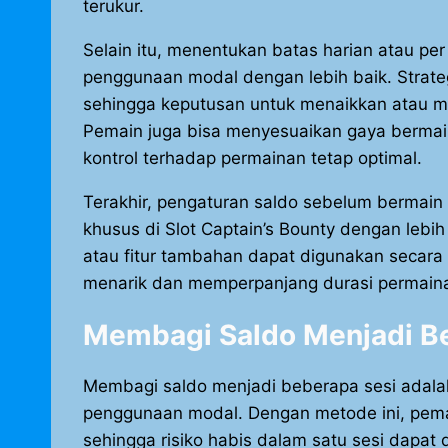
terukur.
Selain itu, menentukan batas harian atau 
penggunaan modal dengan lebih baik. Strateg
sehingga keputusan untuk menaikkan atau me
Pemain juga bisa menyesuaikan gaya bermain
kontrol terhadap permainan tetap optimal.
Terakhir, pengaturan saldo sebelum bermain
khusus di Slot Captain’s Bounty dengan lebih
atau fitur tambahan dapat digunakan secara
menarik dan memperpanjang durasi permain
Membagi Saldo Menjadi B
Membagi saldo menjadi beberapa sesi adalah
penggunaan modal. Dengan metode ini, pema
sehingga risiko habis dalam satu sesi dapat di