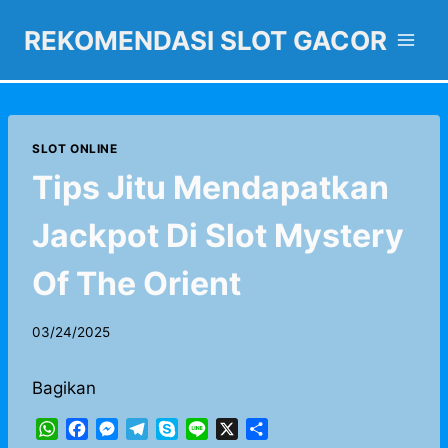
Skip
REKOMENDASI SLOT GACOR
to
content
SLOT ONLINE
Tips Jitu Mendapatkan
Jackpot Di Slot Mystery
Of The Orient
03/24/2025
Bagikan
W
F
M
T
S
L
X
S