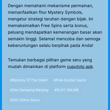
Dengan memahami mekanisme permainan,
memanfaatkan fitur Mystery Symbols,
mengatur strategi taruhan dengan bijak. Ini
memaksimalkan Free Spins serta bonus,
peluang mendapatkan kemenangan besar akan
semakin tinggi. Selamat mencoba dan semoga
keberuntungan selalu berpihak pada Anda!
Temukan berbagai pilihan game seru yang
mudah dimainkan di platform
cuputoto apk
.
Post
#
Mystery Of The Orient
#
Pola Scatter Gacor
Tags:
#
Slot Gampang Menang
#
SLOT ONLINE
#
Slot Online Gacor